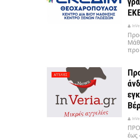
γρα
ΕΚ
InVe
Προ
Μάθ
προ
Προ
ΑΓΓΕΛΊΕΣ
άνδ
εγ
Βέρ
InVe
ΠΡΟ
έως 