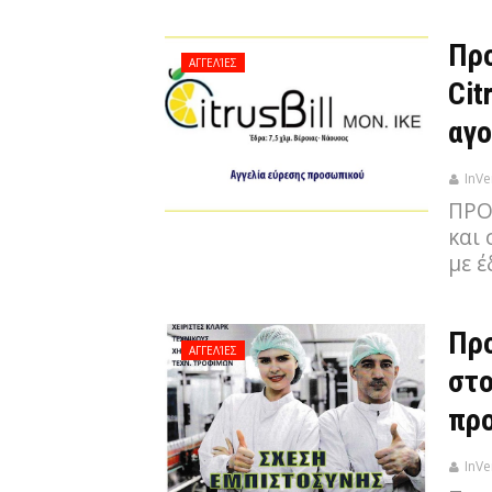
Προ
ΑΓΓΕΛΊΕΣ
Cit
αγο
InVe
ΠΡΟ
και
με 
Προ
ΑΓΓΕΛΊΕΣ
στο
πρ
InVe