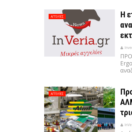
Η ε
ΑΓΓΕΛΊΕΣ
ανα
εκτ
Inve
ΠΡΟ
Ergo
ανα
Προ
ΑΓΓΕΛΊΕΣ
ΑΛΜ
τρι
InVe