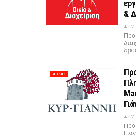
εργ
& Δ
InVe
Προ
Διαχ
δρα
Προ
ΑΓΓΕΛΊΕΣ
Πλ
Man
Γιά
InVe
Προ
Γιάν