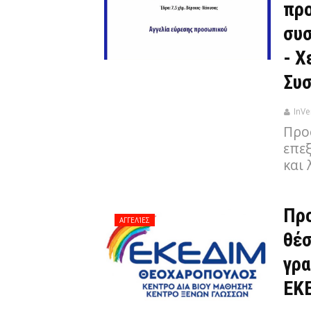
προ
συσ
- Χ
Συσ
InVe
Προ
επε
και
Προ
ΑΓΓΕΛΊΕΣ
θέσ
γρα
ΕΚ