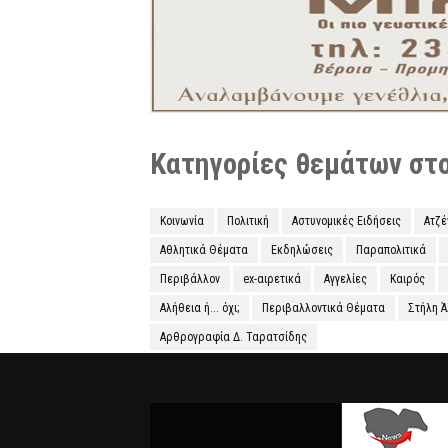
Κατηγορίες θεμάτων στο 
Κοινωνία
Πολιτική
Αστυνομικές Ειδήσεις
Ατζ
Αθλητικά Θέματα
Εκδηλώσεις
Παραπολιτικά
Περιβάλλον
ex-αιρετικά
Αγγελίες
Καιρός
Αλήθεια ή... όχι;
Περιβαλλοντικά Θέματα
Στήλη 
Αρθρογραφία Δ. Ταρατσίδης