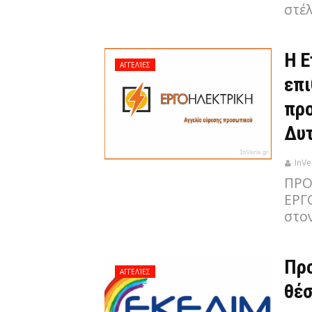
στέ
Η 
ΑΓΓΕΛΊΕΣ
επι
προ
Δυ
InVe
ΠΡΟ
ΕΡΓ
στο
Προ
ΑΓΓΕΛΊΕΣ
θέσ