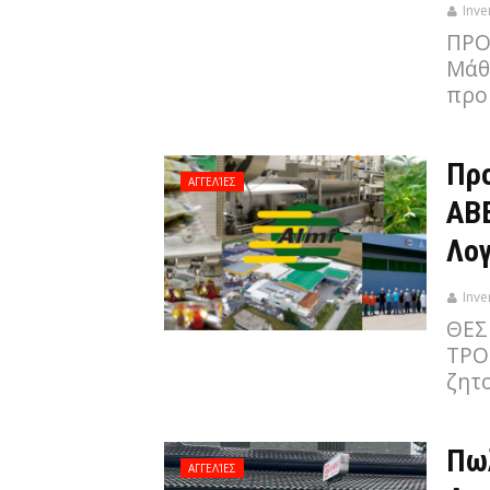
Inve
ΠΡΟ
Μάθ
προ
Πρ
ΑΓΓΕΛΊΕΣ
ΑΒΕ
Λογ
Inve
ΘΕΣ
ΤΡΟ
ζητ
Πωλ
ΑΓΓΕΛΊΕΣ