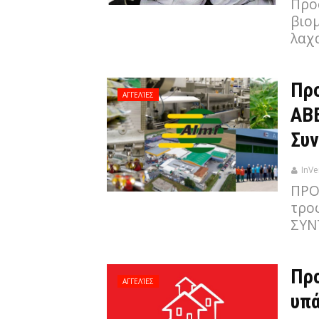
Προ
βιο
λαχα
Πρ
ΑΓΓΕΛΊΕΣ
ΑΒΕ
Συν
InVe
ΠΡΟ
τρο
ΣΥΝ
Προ
ΑΓΓΕΛΊΕΣ
υπά