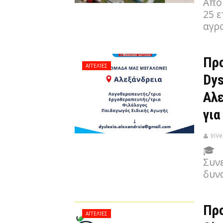
Από
25 
αγρ
Προ
ΑΓΓΕΛΊΕΣ
Dys
Αλε
για
InVe
🎓 
Συνε
δυν
Προ
ΑΓΓΕΛΊΕΣ