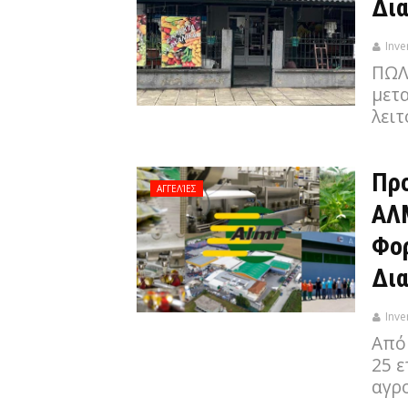
Δια
Inve
ΠΩΛ
μετ
λει
Προ
ΑΓΓΕΛΊΕΣ
ΑΛΜ
Φο
Δια
Inve
Από
25 
αγρ