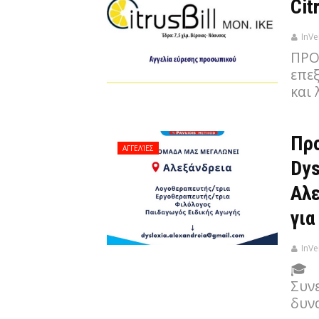
Cit
InVe
ΠΡΟ
επε
και
Προ
ΑΓΓΕΛΊΕΣ
Dys
Αλε
για
InVe
🎓 
Συνε
δυν