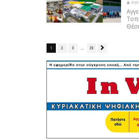
InVe
Αγγε
Τοπ
Θέσ
...
1
2
3
23