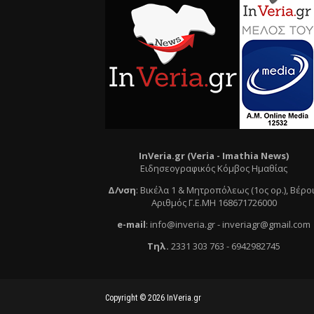
InVeria.gr (Veria -
Ι
mathia News)
Ειδησεογραφικός Κόμβος Ημαθίας
Δ/νση
:
Βικέλα 1 & Μητροπόλεως (1ος ορ.)
, Βέρο
Αριθμός Γ.Ε.ΜΗ 168671726000
e
-mail
:
info@inveria.gr
- i
nveriagr@gmail.com
Τηλ
.
2331 303 763
-
6942982745
Copyright ©
2026
InVeria.gr