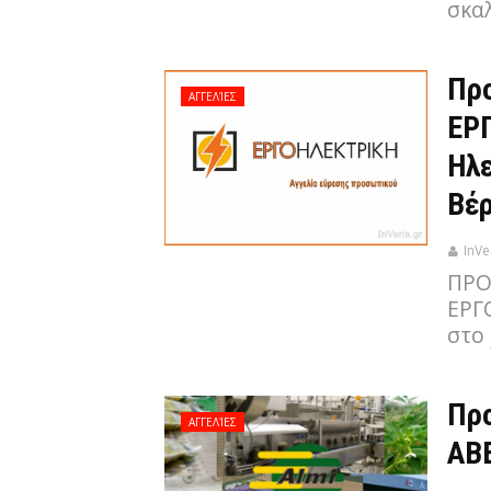
σκα
Προ
ΑΓΓΕΛΊΕΣ
ΕΡ
Ηλε
Βέρ
InVe
ΠΡΟ
ΕΡΓ
στο
Πρ
ΑΓΓΕΛΊΕΣ
ΑΒΕ