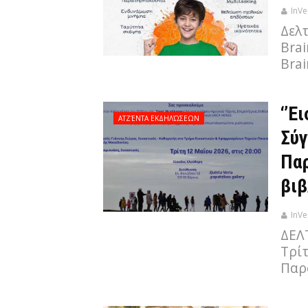
InVe
Δελ
Brai
Bra
‘’Ε
ΑΤΖΈΝΤΑ ΕΚΔΗΛΏΣΕΩΝ
Σύγ
Παρ
βιβ
InVe
ΔΕΛ
Τρίτ
Παρ