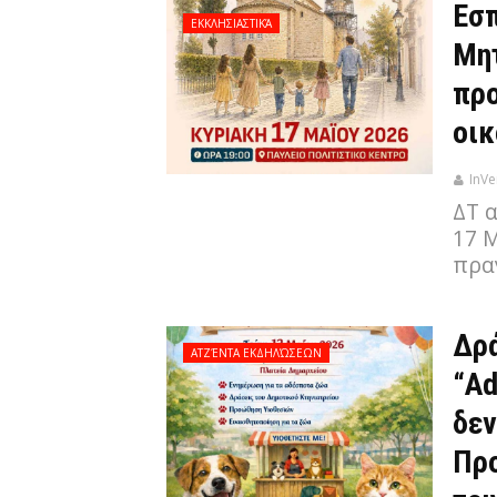
Εσπ
ΕΚΚΛΗΣΙΑΣΤΙΚΆ
Μητ
προ
οικ
InVe
ΔΤ 
17 Μ
πρα
Δρά
ΑΤΖΈΝΤΑ ΕΚΔΗΛΏΣΕΩΝ
“Ad
δεν
Πρ