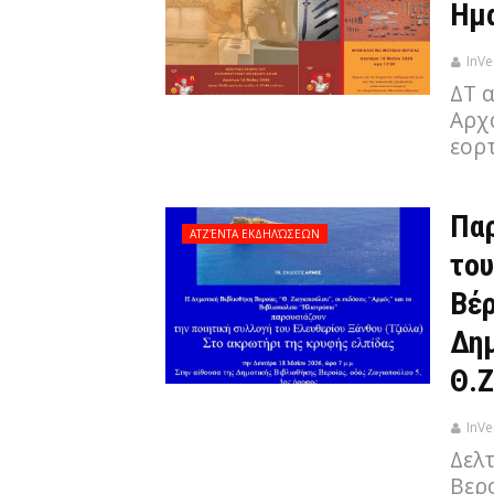
Ημ
InVe
ΔΤ 
Αρχ
εορ
Παρ
ΑΤΖΈΝΤΑ ΕΚΔΗΛΏΣΕΩΝ
του
Βέρ
Δημ
Θ.
InVe
Δελ
Βερο