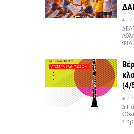
ΔΑΚ
InVe
ΔΕΛ
Αθλ
ΦΙΛ
Βέρ
ΑΤΖΈΝΤΑ ΕΚΔΗΛΏΣΕΩΝ
κλα
(4/
InVe
ΔΤ 
Ωδε
παρ