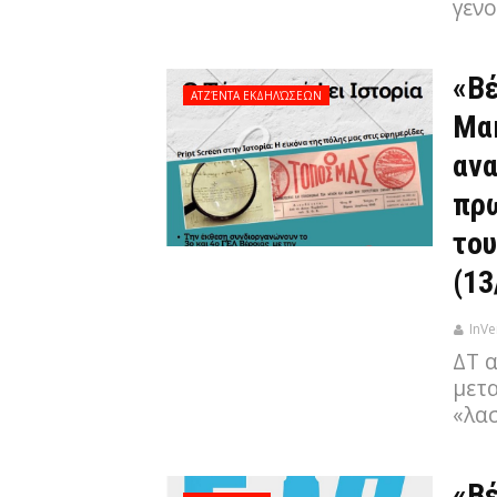
γεν
«Βέ
ΑΤΖΈΝΤΑ ΕΚΔΗΛΏΣΕΩΝ
Μακ
ανα
πρω
του
(13
InVe
ΔΤ α
μετ
«λα
«Βέ