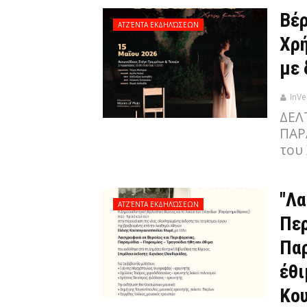
Βέρ
ΑΤΖΈΝΤΑ ΕΚΔΗΛΏΣΕΩΝ
Χρή
με 
InVe
ΔΕΛ
ΠΑΡ
του
"Λα
ΑΤΖΈΝΤΑ ΕΚΔΗΛΏΣΕΩΝ
Περ
Παρ
έθι
Κο