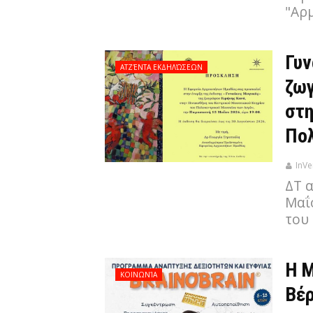
"Αρ
Γυν
ΑΤΖΈΝΤΑ ΕΚΔΗΛΏΣΕΩΝ
ζωγ
στη
Πολ
InVe
ΔΤ 
Μαΐο
του
Η Μ
ΚΟΙΝΩΝΊΑ
Βέρ