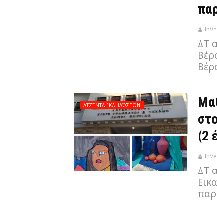
παρ
InVe
ΔΤ 
Βέρ
Βέρο
Μα
ΑΤΖΈΝΤΑ ΕΚΔΗΛΏΣΕΩΝ
στο
(2 
InVe
ΔΤ 
Εικ
παρο