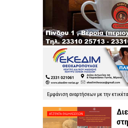
Εμφάνιση αναρτήσεων με την ετικέτ
Διε
ΑΤΖΈΝΤΑ ΕΚΔΗΛΏΣΕΩΝ
στη