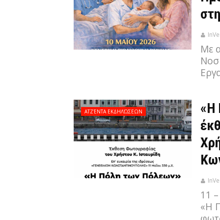
στη
InVe
Με 
Νοσ
Εργ
«Η 
ΑΤΖΈΝΤΑ ΕΚΔΗΛΏΣΕΩΝ
έκ
Χρή
Κων
InVe
11 
«Η Π
φωτ