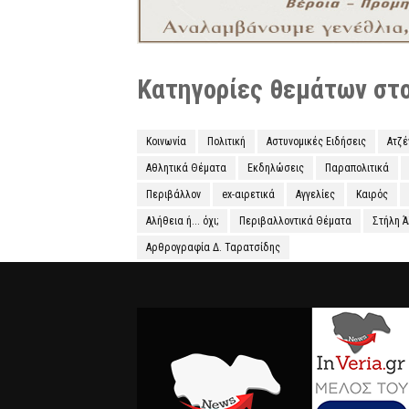
Κατηγορίες θεμάτων στο 
Κοινωνία
Πολιτική
Αστυνομικές Ειδήσεις
Ατζ
Αθλητικά Θέματα
Εκδηλώσεις
Παραπολιτικά
Περιβάλλον
ex-αιρετικά
Αγγελίες
Καιρός
Αλήθεια ή... όχι;
Περιβαλλοντικά Θέματα
Στήλη 
Αρθρογραφία Δ. Ταρατσίδης