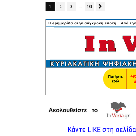
...
1
2
3
181
Κάντε LIKE στη σελίδα 