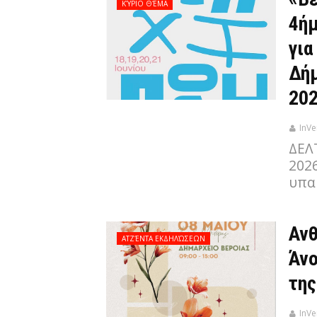
ΚΎΡΙΟ ΘΈΜΑ
4ήμ
για
Δήμ
202
InVe
ΔΕΛ
202
υπα
Ανθ
ΑΤΖΈΝΤΑ ΕΚΔΗΛΏΣΕΩΝ
Άνο
τη
InVe