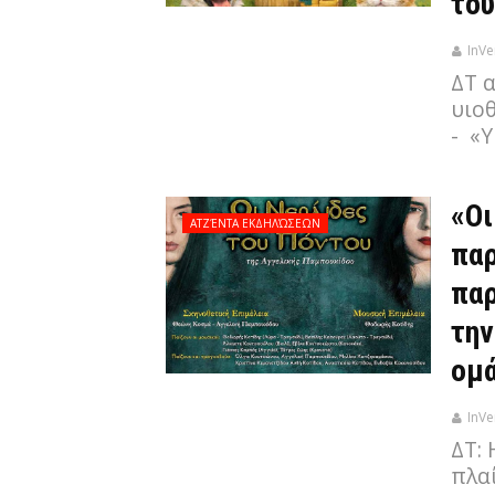
του
InVe
ΔΤ α
υιοθ
- «Υ
«Οι
ΑΤΖΈΝΤΑ ΕΚΔΗΛΏΣΕΩΝ
παρ
παρ
την
ομ
InVe
ΔΤ:
πλα