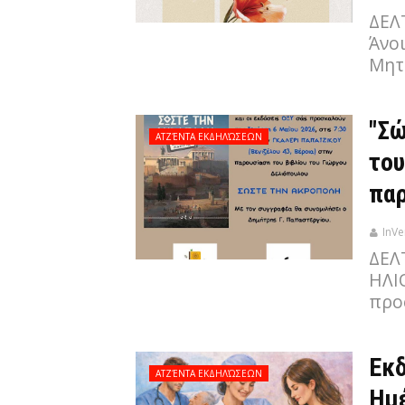
ΔΕΛ
Άνοι
Μητ
"Σώ
ΑΤΖΈΝΤΑ ΕΚΔΗΛΏΣΕΩΝ
του
παρ
InVe
ΔΕΛ
ΗΛΙ
προ
Εκδ
ΑΤΖΈΝΤΑ ΕΚΔΗΛΏΣΕΩΝ
Ημ