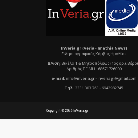
InVeria.gr (Veria -
Ι
mathia News)
Ειδησεογραφικός Κόμβος Ημαθίας
Δ/νση
:
Βικέλα 1 & Μητροπόλεως (1ος ορ.)
, Βέρο
Αριθμός Γ.Ε.ΜΗ 168671726000
e
-mail
:
info@inveria.gr
- i
nveriagr@gmail.com
Τηλ
.
2331 303 763
-
6942982745
Copyright ©
2026
InVeria.gr