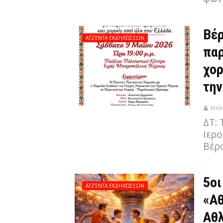
Βέρ
ΑΤΖΈΝΤΑ ΕΚΔΗΛΏΣΕΩΝ
παρ
χορ
την
InVe
ΔΤ:
Ιερ
Βέρ
5οι
ΑΤΖΈΝΤΑ ΕΚΔΗΛΏΣΕΩΝ
«Αθ
Αθλ