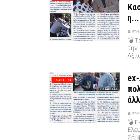
Κασ
η..
Inve
💣 
την 
Αξι
ex-
EX-ΑΙΡΕΤΙΚΆ
πολ
άλλ
Inve
💣 Ε
Ελε
Σάβ