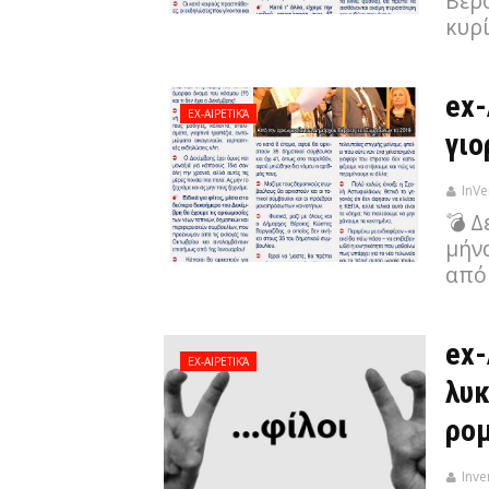
Βέρ
κυρί
ex-
EX-ΑΙΡΕΤΙΚΆ
γιο
InVe
💣 Δ
μήνα
από 
ex-
EX-ΑΙΡΕΤΙΚΆ
λυκ
ρομ
Inve