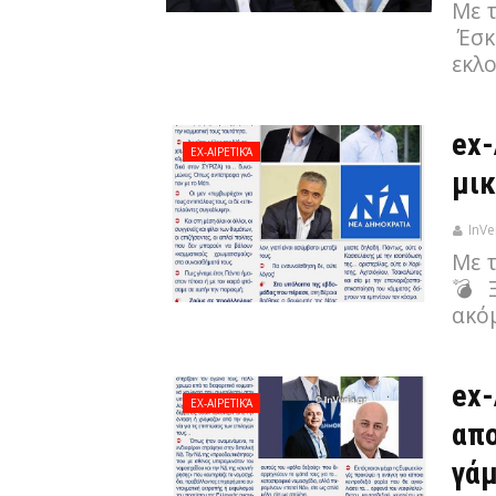
Με 
Έσκα
εκλο
ex-
EX-ΑΙΡΕΤΙΚΆ
μικ
InVe
Με 
💣 Ξ
ακό
ex-
EX-ΑΙΡΕΤΙΚΆ
απο
γά