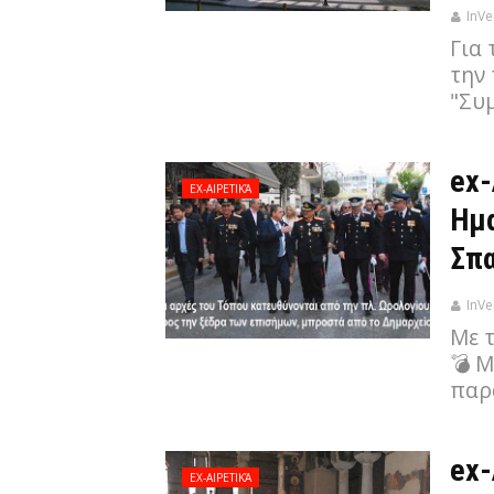
InVe
Για 
την 
"Συ
ex-
EX-ΑΙΡΕΤΙΚΆ
Ημα
Σπα
InVe
Με 
💣 Μ
παρ
ex-
EX-ΑΙΡΕΤΙΚΆ