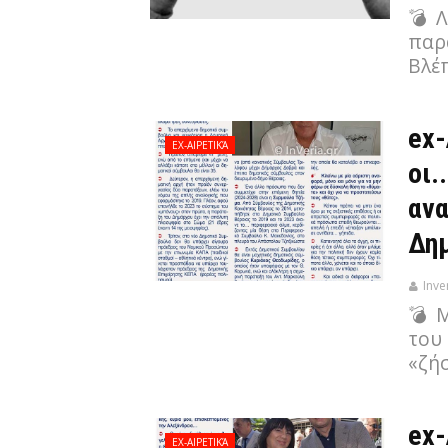
💣 
παρ
Βλέ
ex-
EX-ΑΙΡΕΤΙΚΆ
οι.
ανα
Δημ
Inve
💣 Μ
του
«ζήσ
ex-
EX-ΑΙΡΕΤΙΚΆ