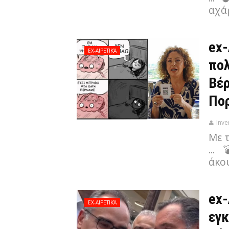
αχάρ
ex-
EX-ΑΙΡΕΤΙΚΆ
πολ
Βέρ
Πο
Inve
Με 
... 
άκου
ex-
EX-ΑΙΡΕΤΙΚΆ
εγκ