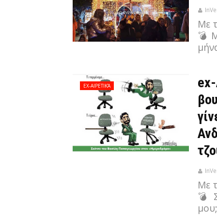
InVe
Με 
💣 Μ
μήν
ex-
EX-ΑΙΡΕΤΙΚΆ
βου
γίν
Ανδ
τζο
InVe
Με 
💣 
μου;