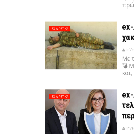
πρώ
ex-
EX-ΑΙΡΕΤΙΚΆ
χακ
InVe
Με 
💣 
και,
ex-
EX-ΑΙΡΕΤΙΚΆ
τελ
περ
InVe