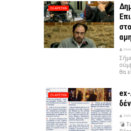
Δημ
EX-ΑΙΡΕΤΙΚΆ
Επι
στο
αμη
Inve
Σήμ
σύμ
θα ε
ex-
EX-ΑΙΡΕΤΙΚΆ
δέν
InVe
💣 Τ