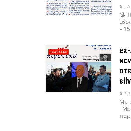
InVe
💣 
μέσα
– 1
ex-
EX-ΑΙΡΕΤΙΚΆ
κε
στε
sil
InVe
Με 
Με 
παρ