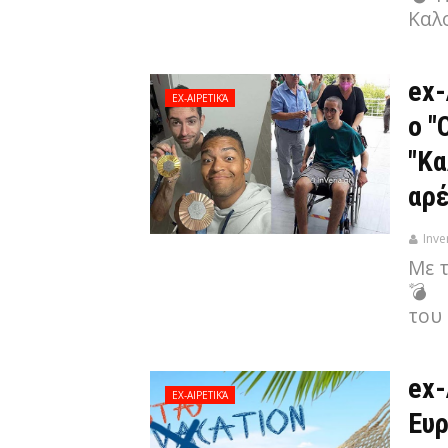
Καλο
ex-
EX-ΑΙΡΕΤΙΚΆ
ο "
"Κα
αρέ
Inve
Με 
💣 
του
ex-
EX-ΑΙΡΕΤΙΚΆ
Ευρ