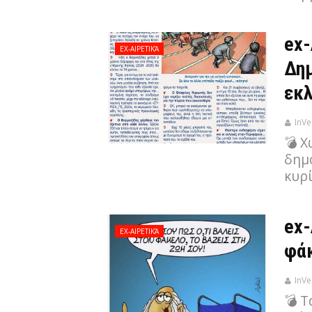
ex-
EX-ΑΙΡΕΤΙΚΆ
Δη
εκλ
InVe
💣 
δημο
κυρ
ex-
EX-ΑΙΡΕΤΙΚΆ
φάκ
InVe
💣 Τ