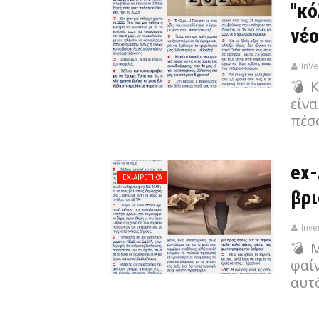
"κό
νέο
InVe
💣 Κ
είνα
πέσ
ex-
EX-ΑΙΡΕΤΙΚΆ
βρι
Inve
💣 Μ
φαίν
αυτό