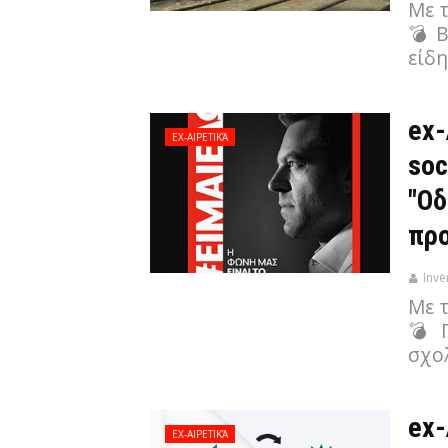
Με 
💣 
είδ
ex-
EX-ΑΙΡΕΤΙΚΆ
soc
"Οδ
πρ
Inve
Με 
💣 Π
σχο
ex-
EX-ΑΙΡΕΤΙΚΆ