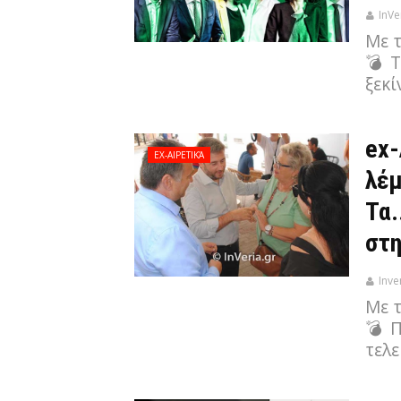
InVe
Με 
💣 
ξεκί
ex-
EX-ΑΙΡΕΤΙΚΆ
λέμ
Τα.
στη
Inve
Με 
💣 Π
τελε