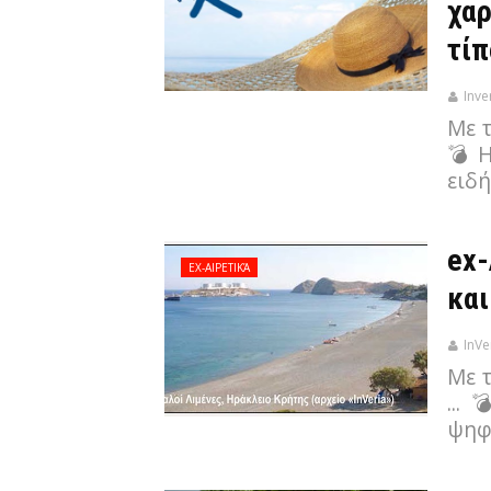
χαρ
τίπ
Inve
Με 
💣 
ειδή
ex-
EX-ΑΙΡΕΤΙΚΆ
και
InVe
Με 
... 
ψηφ