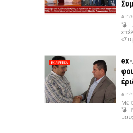
Συμ
InVe
💣 
επέλ
«Συ
ex-
EX-ΑΙΡΕΤΙΚΆ
φου
έρι
InVe
Με 
💣 
μου