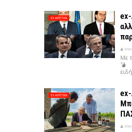
ex-
EX-ΑΙΡΕΤΙΚΆ
αλλ
παρ
InVe
Με 
💣 
ειδή
ex-
EX-ΑΙΡΕΤΙΚΆ
Μπο
ΠΑΣ
InVe