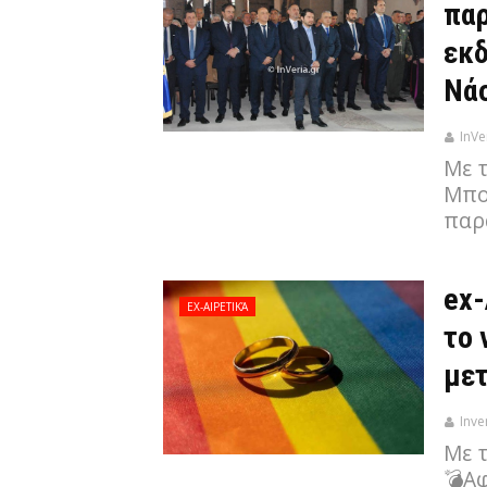
παρ
εκδ
Νά
InVe
Με 
Μπορ
παρ
ex-
EX-ΑΙΡΕΤΙΚΆ
το 
με
Inve
Με 
💣Α