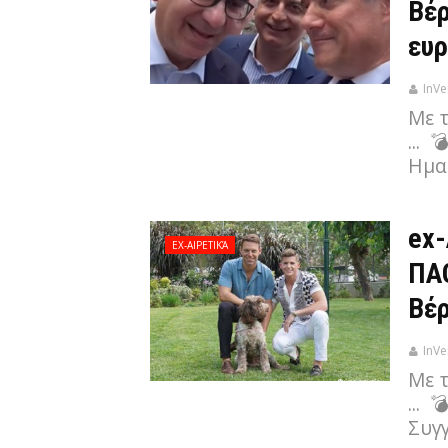
Βέρ
ευ
InVe
Με 
... 
Ημα
ex-
EX-ΑΙΡΕΤΙΚΆ
ΠΑΟ
Βέρ
InVe
Με 
... 
Συγ