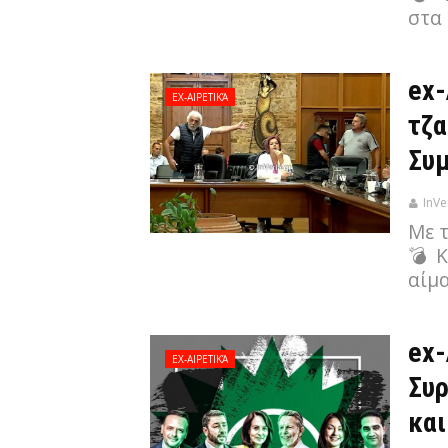
στα
ex-
EX-ΑΙΡΕΤΙΚΆ
τζα
Συμ
InVe
Με 
💣 
αίμ
ex-
EX-ΑΙΡΕΤΙΚΆ
Συ
και