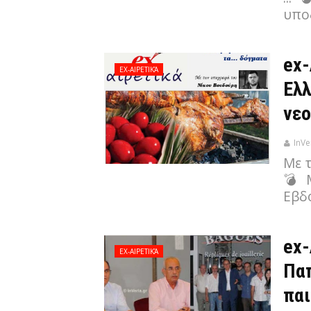
υπο
ex-
EX-ΑΙΡΕΤΙΚΆ
Ελλ
νεο
InVe
Με 
💣 
Εβδ
ex-
EX-ΑΙΡΕΤΙΚΆ
Παπ
παι