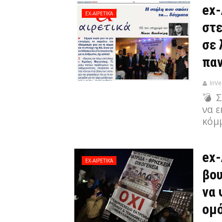
ex-
EX-ΑΙΡΕΤΙΚΆ
στε
σε 
παν
InVe
💣 Σ
να 
κόμ
ex-
EX-ΑΙΡΕΤΙΚΆ
βου
να 
ομό