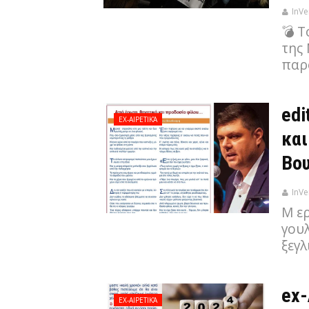
InVe
💣 
της 
παρ
edi
EX-ΑΙΡΕΤΙΚΆ
και
Βου
InVe
Μ ερ
γουλ
ξεγ
ex-
EX-ΑΙΡΕΤΙΚΆ