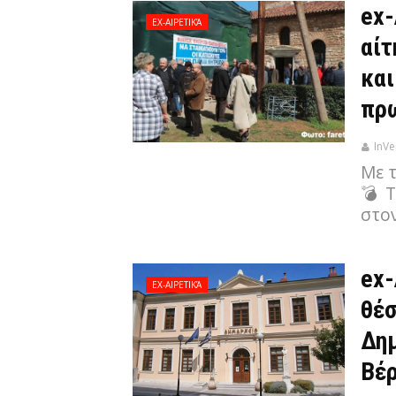
ex-
EX-ΑΙΡΕΤΙΚΆ
αίτ
και
πρ
InVe
Με 
💣 Τ
στο
ex-
EX-ΑΙΡΕΤΙΚΆ
θέσ
Δημ
Βέρ