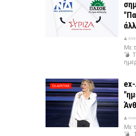
σημ
"Πα
άλλ
InVe
Με 
💣 
ημερ
ex-
EX-ΑΙΡΕΤΙΚΆ
"ημ
Άν
Inve
Με 
💣 