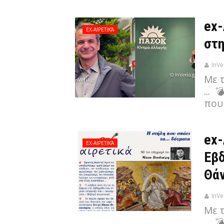
ex-
EX-ΑΙΡΕΤΙΚΆ
στη
InVe
Με 
... 
που 
ex-
EX-ΑΙΡΕΤΙΚΆ
Εβδ
Θάν
InVe
Με 
... 