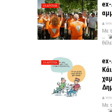
ex-
EX-ΑΙΡΕΤΙΚΆ
αμμ
InVe
Με 
... 
θέλε
ex-
EX-ΑΙΡΕΤΙΚΆ
Κάι
χαμ
Δημ
InVe
Με 
... 