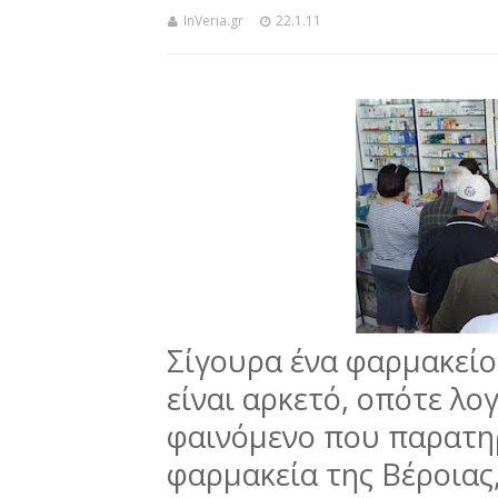
InVeria.gr
22.1.11
Σίγουρα ένα φαρμακείο 
είναι αρκετό, οπότε λο
φαινόμενο που παρατηρ
φαρμακεία της Βέροιας,