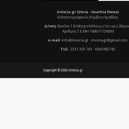
InVeria.gr (Veria -
Ι
mathia News)
Ειδησεογραφικός Κόμβος Ημαθίας
Δ/νση
:
Βικέλα 1 & Μητροπόλεως (1ος ορ.)
, Βέρο
Αριθμός Γ.Ε.ΜΗ 168671726000
e
-mail
:
info@inveria.gr
- i
nveriagr@gmail.com
Τηλ
.
2331 303 763
-
6942982745
Copyright ©
2026
InVeria.gr