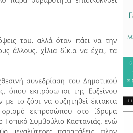
λο παρά σοβαρότητα επιδικυκνύει
όψεις του, αλλά όταν πάει να την
ους άλλους, χίλια δίκια να έχει, τα
 χθεσινή συνεδρίαση του Δημοτικού
ας, όπου εκπρόσωποι της Ευξείνου
ν με το ζόρι να συζητηθεί έκτακτα
111
 ορισμό εκπροσώπου στο ίδρυμα
ΕΡ
ο Τοπικό Συμβούλιο Καστανιάς, ενώ
ύο μεγαλύτερες παρατάξεις, πλην