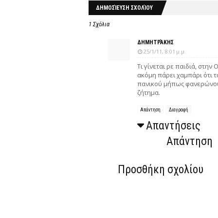
ΔΗΜΟΣΊΕΥΣΗ ΣΧΟΛΊΟΥ
1 Σχόλια
ΔΗΜΗΤΡΆΚΗΣ
25/1/11, 8:01 μ.μ.
Τι γίνεται ρε παιδιά, στην
ακόμη πάρει χαμπάρι ότι το
πανικού μήπως φανερώνουν
ζήτημα.
Απάντηση
Διαγραφή
Απαντήσεις
Απάντηση
Προσθήκη σχολίου