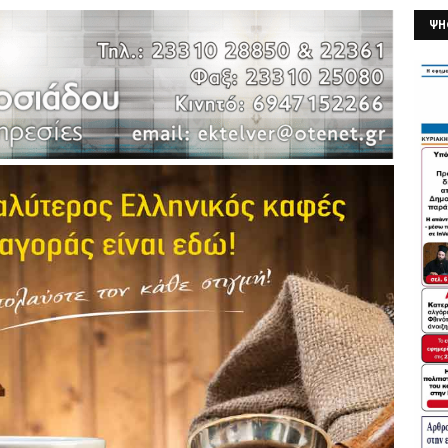
ΨΗ
26/