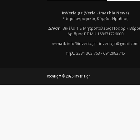
InVeria.gr (Veria -
Ι
mathia News)
Ειδησεογραφικός Κόμβος Ημαθίας
Δ/νση
:
Βικέλα 1 & Μητροπόλεως (1ος ορ.)
, Βέρο
Αριθμός Γ.Ε.ΜΗ 168671726000
e
-mail
:
info@inveria.gr
- i
nveriagr@gmail.com
Τηλ
.
2331 303 763
-
6942982745
Copyright ©
2026
InVeria.gr