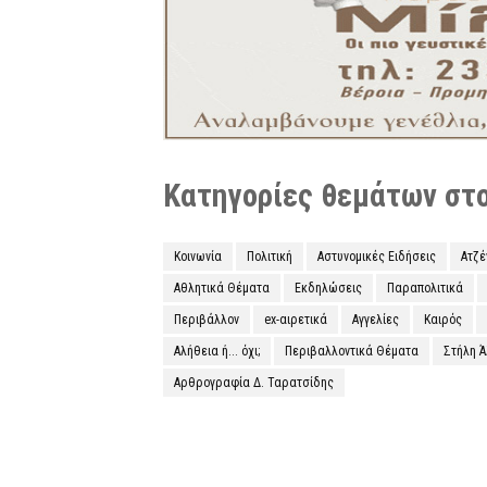
Κατηγορίες θεμάτων στο 
Κοινωνία
Πολιτική
Αστυνομικές Ειδήσεις
Ατζ
Αθλητικά Θέματα
Εκδηλώσεις
Παραπολιτικά
Περιβάλλον
ex-αιρετικά
Αγγελίες
Καιρός
Αλήθεια ή... όχι;
Περιβαλλοντικά Θέματα
Στήλη 
Αρθρογραφία Δ. Ταρατσίδης