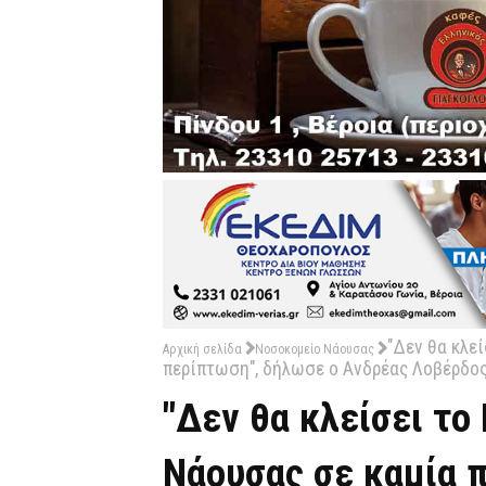
"Δεν θα κλε
Αρχική σελίδα
Νοσοκομείο Νάουσας
περίπτωση", δήλωσε ο Ανδρέας Λοβέρδος
"Δεν θα κλείσει το
Νάουσας σε καμία 