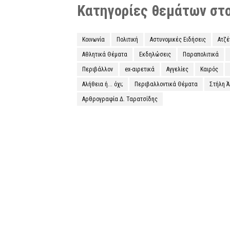
Κατηγορίες θεμάτων στο 
Κοινωνία
Πολιτική
Αστυνομικές Ειδήσεις
Ατζ
Αθλητικά Θέματα
Εκδηλώσεις
Παραπολιτικά
Περιβάλλον
ex-αιρετικά
Αγγελίες
Καιρός
Αλήθεια ή... όχι;
Περιβαλλοντικά Θέματα
Στήλη 
Αρθρογραφία Δ. Ταρατσίδης