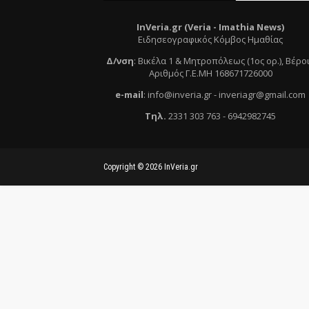
InVeria.gr (Veria -
Ι
mathia News)
Ειδησεογραφικός Κόμβος Ημαθίας
Δ/νση
:
Βικέλα 1 & Μητροπόλεως (1ος ορ.)
, Βέρο
Αριθμός Γ.Ε.ΜΗ 168671726000
e
-mail
:
info@inveria.gr
- i
nveriagr@gmail.com
Τηλ
.
2331 303 763
-
6942982745
Copyright ©
2026
InVeria.gr