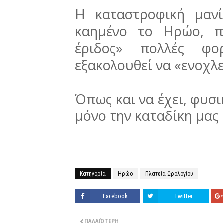
Η καταστροφική μαν
καημένο το Ηρώο, π
έριδος» πολλές φο
εξακολουθεί να «ενοχλε
Όπως και να έχει, φυσι
μόνο την καταδίκη μα
Κατηγορία
Ηρώο
Πλατεία Ωρολογίου
Facebook
Twitter
ΠΑΛΑΙΌΤΕΡΗ