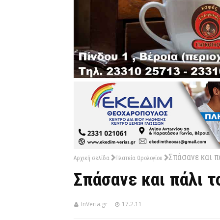
Σπάσανε και π
Αρχική σελίδα
Πλατεία Ωρολογίου
Σπάσανε και πάλι τ
InVeria.gr
17.2.11