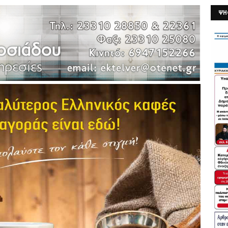
ΨΗ
26/