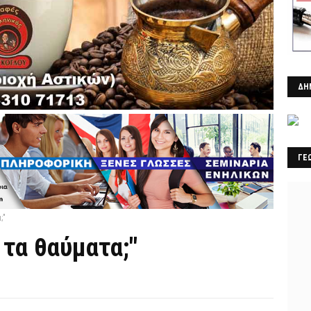
ΔΗ
ΓΕ
;"
 τα θαύματα;"