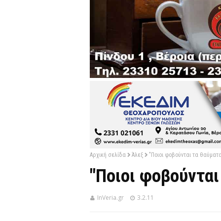
Αρχική σελίδα
Άλεξ
"Ποιοι φοβούνται τα θαύματα
"Ποιοι φοβούνται
InVeria.gr
3.2.11