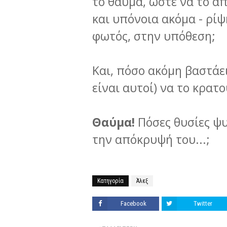
το θαύμα, ώστε να το α
και υπόνοια ακόμα - ρί
φωτός, στην υπόθεση;
Και, πόσο ακόμη βαστάει
είναι αυτοί) να το κρατ
Θαύμα!
Πόσες θυσίες ψυ
την απόκρυψή του...;
Κατηγορία
Άλεξ
Facebook
Twitter