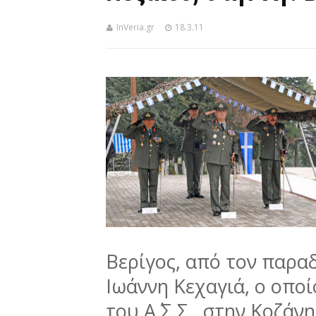
InVeria.gr
18.3.11
Βερίγος, από τον παρ
Ιωάννη Κεχαγιά, ο οποί
του Α΄ Σ.Σ., στην Κοζάνη