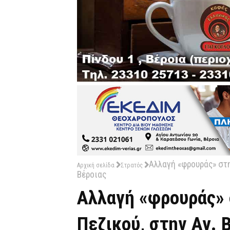
Αλλαγή «φρουράς» στη
Αρχική σελίδα
Στρατός
Βέροιας
Αλλαγή «φρουράς» 
Πεζικού, στην Αγ. 