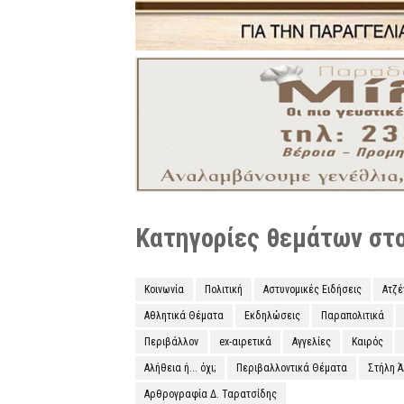
Κατηγορίες θεμάτων στο 
Κοινωνία
Πολιτική
Αστυνομικές Ειδήσεις
Ατζ
Αθλητικά Θέματα
Εκδηλώσεις
Παραπολιτικά
Περιβάλλον
ex-αιρετικά
Αγγελίες
Καιρός
Αλήθεια ή... όχι;
Περιβαλλοντικά Θέματα
Στήλη 
Αρθρογραφία Δ. Ταρατσίδης