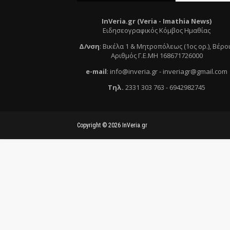
InVeria.gr (Veria -
Ι
mathia News)
Ειδησεογραφικός Κόμβος Ημαθίας
Δ/νση
:
Βικέλα 1 & Μητροπόλεως (1ος ορ.)
, Βέρο
Αριθμός Γ.Ε.ΜΗ 168671726000
e
-mail
:
info@inveria.gr
- i
nveriagr@gmail.com
Τηλ
.
2331 303 763
-
6942982745
Copyright ©
2026
InVeria.gr