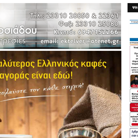
ΨΗ
26/