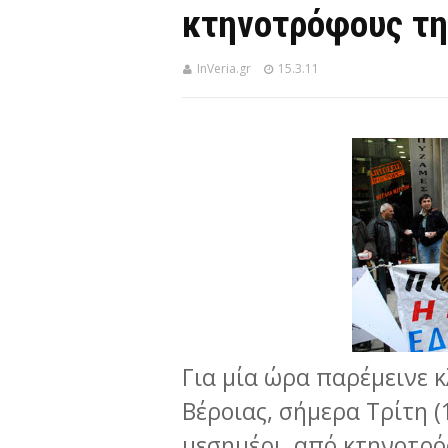
κτηνοτρόφους τη
InVeria.gr
15.3.11
Για μία ώρα παρέμεινε 
Βέροιας, σήμερα Τρίτη (1
μεσημέρι, από κτηνοτρό