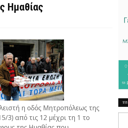
ς Ημαθίας
111
κλειστή η οδός Μητροπόλεως της
ΕΡ
5/3) από τις 12 μέχρι τη 1 το
φους της Ημαθίας που