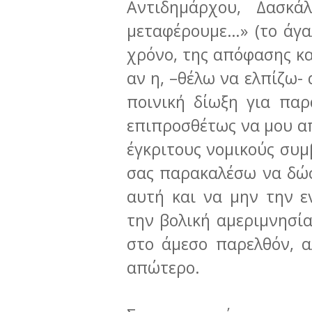
Αντιδημάρχου, Δασκά
μεταφέρουμε…» (το άγα
χρόνο, της απόφασης κα
αν η, –θέλω να ελ­πίζω-
ποινική δίωξη για παρ
επιπροσθέτως να μου α
έγκριτους νομικούς συμ
σας παρακαλέσω να δώ
αυτή και να μην την ε
την βολική αμεριμνησία
στο άμεσο παρελθόν, α
απώτερο.