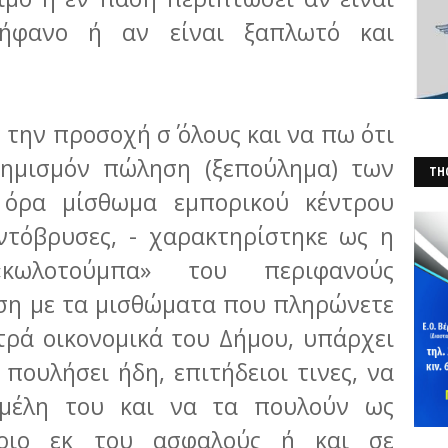
ρήφανο ή αν είναι ξαπλωτό και
την προσοχή σ΄ όλους και να πω ότι
φημισμόν πώληση (ξεπούλημα) των
THO
 όρα μίσθωμα εμπορικού κέντρου
(Φ
ντόβρυσες, - χαρακτηρίστηκε ως η
κωλοτούμπα» του περιφανούς
έση με τα μισθώματα που πληρώνετε
ικτρά οικονομικά του Δήμου, υπάρχει
 πουλήσει ήδη, επιτήδειοι τινες, να
 μέλη του και να τα πουλούν ως
ήριο εκ του ασφαλούς ή και σε