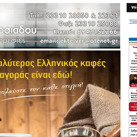
ΨΗ
26/