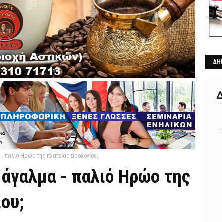
ΔΗ
 - παλιό Ηρώο της πλατείας Ωρολογίου;
 άγαλμα - παλιό Ηρώο της
ου;