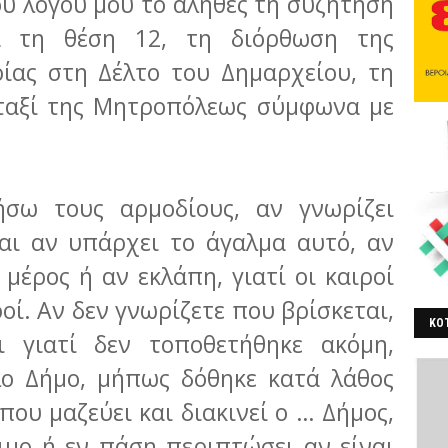
υ λόγου μου το αληθές τη συζήτηση
α τη θέση 12, τη διόρθωση της
ίας στη Δέλτο του Δη­μαρχείου, τη
 ταξί της Μητροπόλεως σύμφωνα με
σω τους αρμοδίους, αν γνωρίζει
και αν υπάρχει το άγαλμα αυτό, αν
μέρος ή αν εκλάπη, γιατί οι καιροί
οί. Αν δεν γνωρίζετε που βρί­σκεται,
ΚΟΤ
 γιατί δεν τοποθετήθηκε ακόμη,
ΒΕ
λο Δήμο, μήπως δόθηκε κατά λάθος
που μαζεύει και διακινεί ο … Δήμος,
ιμο ή εν πάση περιπτώσει αν είναι