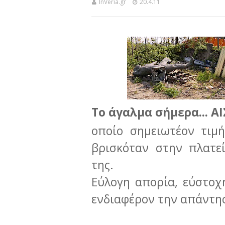
InVeria.gr
20.4.11
Το άγαλμα σήμερα...
ΑΙ
οποίο σημειωτέον τιμ
βρισκόταν στην πλατε
της.
Εύλογη απορία, εύστοχ
ενδιαφέρον την απάντησ