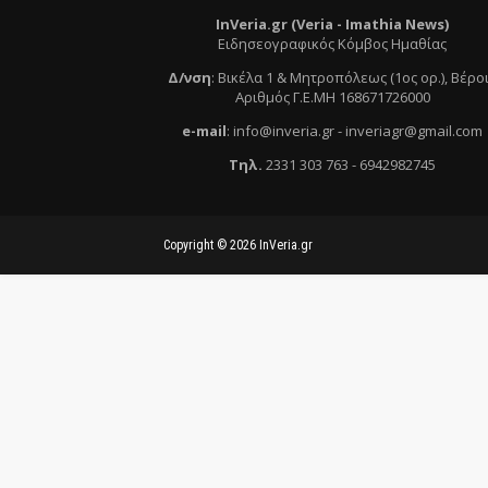
InVeria.gr (Veria -
Ι
mathia News)
Ειδησεογραφικός Κόμβος Ημαθίας
Δ/νση
:
Βικέλα 1 & Μητροπόλεως (1ος ορ.)
, Βέρο
Αριθμός Γ.Ε.ΜΗ 168671726000
e
-mail
:
info@inveria.gr
- i
nveriagr@gmail.com
Τηλ
.
2331 303 763
-
6942982745
Copyright ©
2026
InVeria.gr