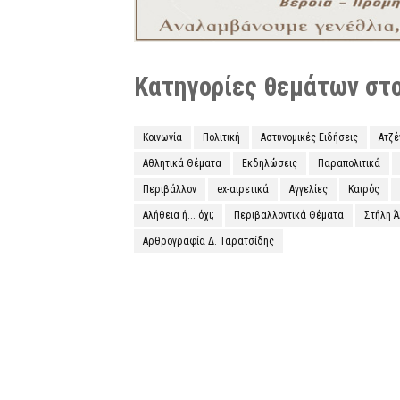
Κατηγορίες θεμάτων στο 
Κοινωνία
Πολιτική
Αστυνομικές Ειδήσεις
Ατζ
Αθλητικά Θέματα
Εκδηλώσεις
Παραπολιτικά
Περιβάλλον
ex-αιρετικά
Αγγελίες
Καιρός
Αλήθεια ή... όχι;
Περιβαλλοντικά Θέματα
Στήλη 
Αρθρογραφία Δ. Ταρατσίδης