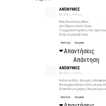
ΑΝΏΝΥΜΟΣ
14/5/11, 9:50 μ.μ.
Μας δουλεύεις Νίκο;
Δεν ξέρεις ποιός είναι;
Τ κομματικό κράτος την ώρα του ν
Είναι το μαγαζί τους.
Απάντηση
Διαγραφή
Απαντήσεις
Απάντηση
ΑΝΏΝΥΜΟΣ
16/5/11, 6:56 π.μ.
Κοίτα να δείς. Δεν μας ενδιαφέ
θα συμφωνήσουν όλοι να μην κά
δύσκολες οι μέρες. Να μην μου 
Απάντηση
Διαγραφή
Απαντήσεις