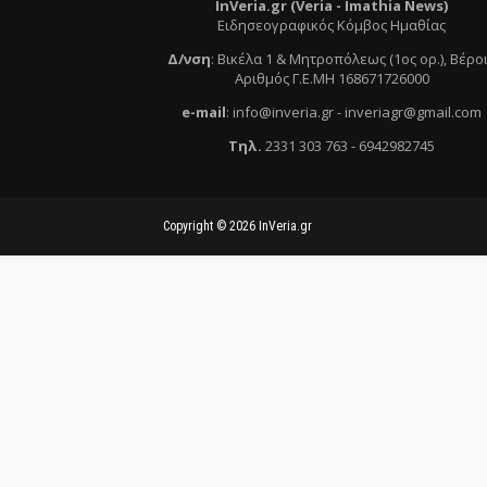
InVeria.gr (Veria -
Ι
mathia News)
Ειδησεογραφικός Κόμβος Ημαθίας
Δ/νση
:
Βικέλα 1 & Μητροπόλεως (1ος ορ.)
, Βέρο
Αριθμός Γ.Ε.ΜΗ 168671726000
e
-mail
:
info@inveria.gr
- i
nveriagr@gmail.com
Τηλ
.
2331 303 763
-
6942982745
Copyright ©
2026
InVeria.gr