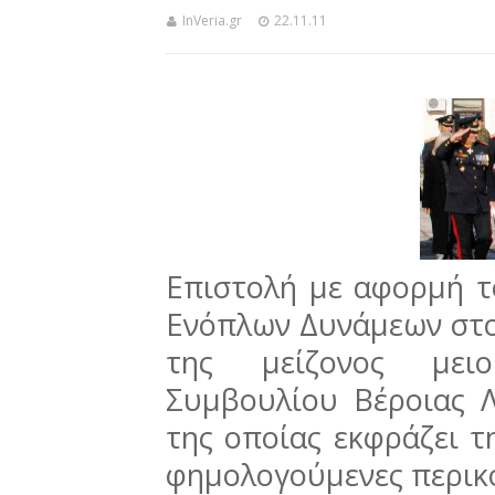
InVeria.gr
22.11.11
Επιστολή με αφορμή 
Ενόπλων Δυνάμεων στο Β
της μείζονος μει
Συμβουλίου Βέροιας 
της οποίας εκφράζει τ
φημολογούμενες περικο