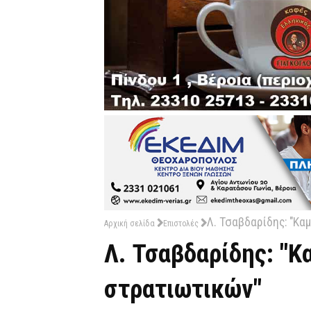
Λ. Τσαβδαρίδης: "Κα
Αρχική σελίδα
Επιστολές
Λ. Τσαβδαρίδης: "Κ
στρατιωτικών"