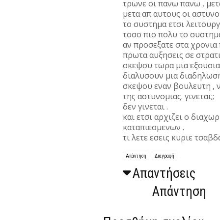
τρωνε οι πανω πανω , μετα
μετα απ αυτους οι αστυνομ
το συστημα ετσι λειτουργ
τοσο πιο πολυ το συστημ
αν προσεξατε στα χρονια 
πρωτα αυξησεις σε στρατι
σκεψου τωρα μια εξουσια 
διαλυσουν μια διαδηλωση..
σκεψου εναν βουλευτη , 
της αστυνομιας. γινεται;;
δεν γινεται .
και ετσι αρχιζει ο διαχω
καταπιεσμενων .
τι λετε εσεις κυριε τσαβδ
Απάντηση
Διαγραφή
Απαντήσεις
Απάντηση