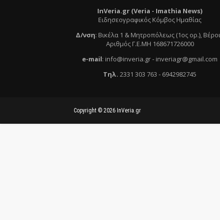
InVeria.gr (Veria -
Ι
mathia News)
Ειδησεογραφικός Κόμβος Ημαθίας
Δ/νση
:
Βικέλα 1 & Μητροπόλεως (1ος ορ.)
, Βέρο
Αριθμός Γ.Ε.ΜΗ 168671726000
e
-mail
:
info@inveria.gr
- i
nveriagr@gmail.com
Τηλ
.
2331 303 763
-
6942982745
Copyright ©
2026
InVeria.gr