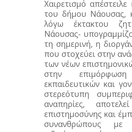
Χαιρετισμό απέστειλε
του δήμου Νάουσας, κ
λόγω έκτακτου ζητ
Νάουσας- υπογραμμίζο
τη σημερινή, η διοργ
που στοχεύει στην ανάδ
των νέων επιστημονικ
στην επιμόρφωση
εκπαιδευτικών και γο
στερεότυπη συμπερ
αναπηρίες, αποτελε
επιστημοσύνης και έμ
συνανθρώπους με ε