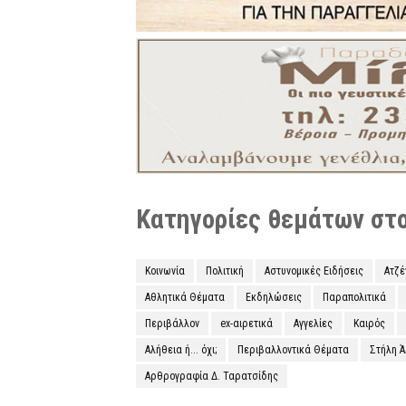
Κατηγορίες θεμάτων στο 
Κοινωνία
Πολιτική
Αστυνομικές Ειδήσεις
Ατζ
Αθλητικά Θέματα
Εκδηλώσεις
Παραπολιτικά
Περιβάλλον
ex-αιρετικά
Αγγελίες
Καιρός
Αλήθεια ή... όχι;
Περιβαλλοντικά Θέματα
Στήλη 
Αρθρογραφία Δ. Ταρατσίδης