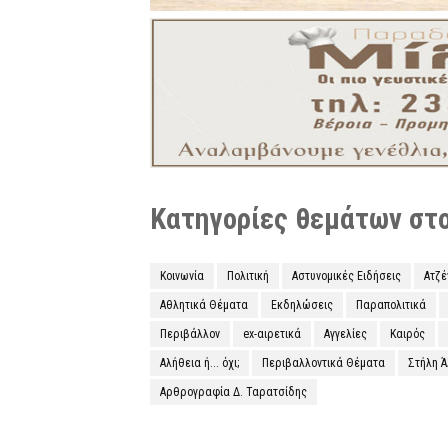
Κατηγορίες θεμάτων στο 
Κοινωνία
Πολιτική
Αστυνομικές Ειδήσεις
Ατζ
Αθλητικά Θέματα
Εκδηλώσεις
Παραπολιτικά
Περιβάλλον
ex-αιρετικά
Αγγελίες
Καιρός
Αλήθεια ή... όχι;
Περιβαλλοντικά Θέματα
Στήλη 
Αρθρογραφία Δ. Ταρατσίδης