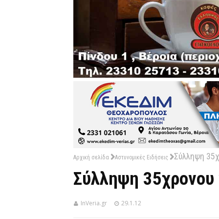
Σύλληψη 35χ
Αρχική σελίδα
Αστυνομικές Ειδήσεις
Σύλληψη 35χρονου γ
InVeria.gr
29.1.12