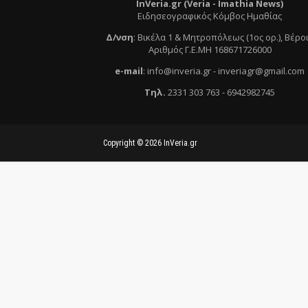
InVeria.gr (Veria -
Ι
mathia News)
Ειδησεογραφικός Κόμβος Ημαθίας
Δ/νση
:
Βικέλα 1 & Μητροπόλεως (1ος ορ.)
, Βέρο
Αριθμός Γ.Ε.ΜΗ 168671726000
e
-mail
:
info@inveria.gr
- i
nveriagr@gmail.com
Τηλ
.
2331 303 763
-
6942982745
Copyright ©
2026
InVeria.gr