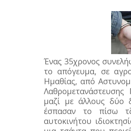
Ένας 35χρονος συνελήφ
το απόγευμα, σε αγρ
Ημαθίας, από Αστυνομ
Λαθρομετανάστευσης 
μαζί με άλλους δύο 
έσπασαν το πίσω τζ
αυτοκινήτου ιδιοκτησ
μια τσάντα που περιε