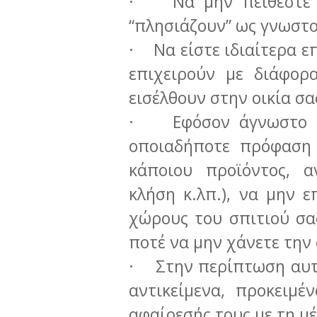
· Να μην πείθεστε ε
“πλησιάζουν” ως γνωστο
· Να είστε ιδιαίτερα ε
επιχειρούν με διάφορ
εισέλθουν στην οικία σα
· Εφόσον άγνωστο άτ
οποιαδήποτε πρόφαση 
κάποιου προϊόντος, 
κλήση κ.λπ.), να μην ε
χώρους του σπιτιού σα
ποτέ να μην χάνετε την
· Στην περίπτωση αυτ
αντικείμενα, προκειμ
αφαίρεσής τους με τη μ