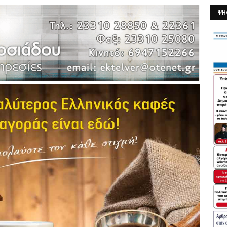
ΨΗ
26/