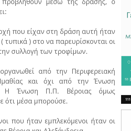
 προβληθούν μέσω της δράσης, ο
ει:
οχή που είχαν στη δράση αυτή ήταν
 ( τυπικά ) στο να παρευρίσκονται οι
την συλλογή των τροφίμων.
οργανωθεί από την Περιφερειακή
Ημαθίας και όχι από την Ένωση
. Η Ένωση Π.Π. Βέροιας όμως
ε ότι μέσα μπορούσε.
111
ΕΡ
νοι που ήταν εμπλεκόμενοι ήταν οι
σε Βέροια και Αλεξάνδρεια.