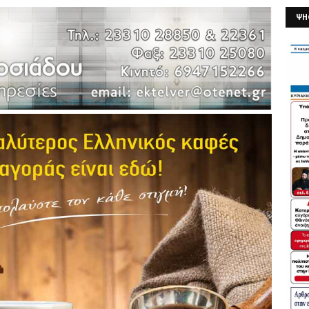
ΨΗ
26/