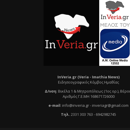
InVeria.gr (Veria -
Ι
mathia News)
Ειδησεογραφικός Κόμβος Ημαθίας
Δ/νση
:
Βικέλα 1 & Μητροπόλεως (1ος ορ.)
, Βέρο
Αριθμός Γ.Ε.ΜΗ 168671726000
e
-mail
:
info@inveria.gr
- i
nveriagr@gmail.com
Τηλ
.
2331 303 763
-
6942982745