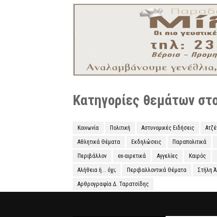
Κατηγορίες θεμάτων στο 
Κοινωνία
Πολιτική
Αστυνομικές Ειδήσεις
Ατζ
Αθλητικά Θέματα
Εκδηλώσεις
Παραπολιτικά
Περιβάλλον
ex-αιρετικά
Αγγελίες
Καιρός
Αλήθεια ή... όχι;
Περιβαλλοντικά Θέματα
Στήλη 
Αρθρογραφία Δ. Ταρατσίδης