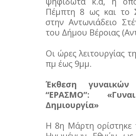
ψηφιδωτά κ.α, η οπ
Πέμπτη 8 ως και το 
στην Αντωνιάδειο Στ
του Δήμου Βέροιας (Α
Οι ώρες λειτουργίας τη
πμ έως 9μμ.
Έκθεση γυναικών
“ΕΡΑΣΜΟ”: «Γυν
Δημιουργία»
Η 8η Μάρτη ορίστηκε 
Ηνωμένων Εθνών ως 