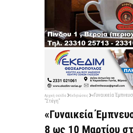
«Γυναικεία Έμπνευ
Αρχική σελίδα
Εκδηλώσεις
"Στέγη"
«Γυναικεία Έμπνευ
8 ως 10 Μαρτίου στ