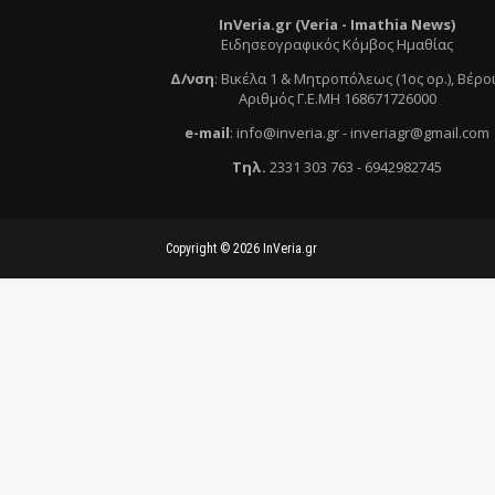
InVeria.gr (Veria -
Ι
mathia News)
Ειδησεογραφικός Κόμβος Ημαθίας
Δ/νση
:
Βικέλα 1 & Μητροπόλεως (1ος ορ.)
, Βέρο
Αριθμός Γ.Ε.ΜΗ 168671726000
e
-mail
:
info@inveria.gr
- i
nveriagr@gmail.com
Τηλ
.
2331 303 763
-
6942982745
Copyright ©
2026
InVeria.gr