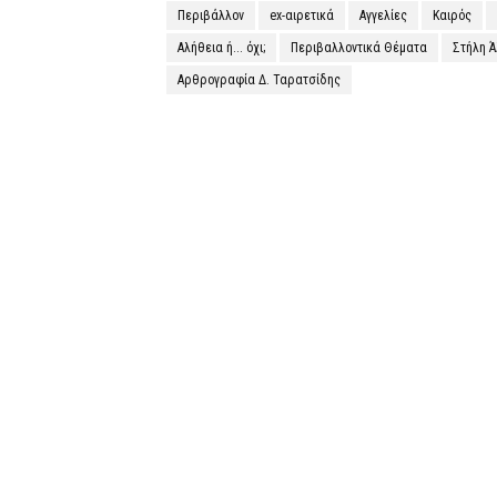
Περιβάλλον
ex-αιρετικά
Αγγελίες
Καιρός
Αλήθεια ή... όχι;
Περιβαλλοντικά Θέματα
Στήλη 
Αρθρογραφία Δ. Ταρατσίδης