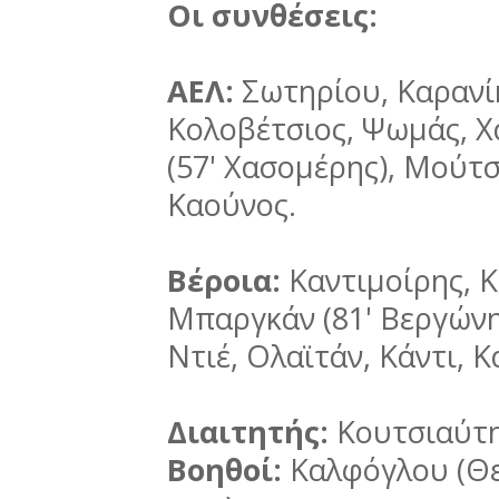
Οι συνθέσεις:
ΑΕΛ:
Σωτηρίου, Καρανίκ
Κολοβέτσιος, Ψωμάς, Χ
(57' Χασομέρης), Μούτσα
Καούνος.
Βέροια:
Καντιμοίρης, Κ
Μπαργκάν (81' Βεργώνης
Ντιέ, Ολαϊτάν, Κάντι, 
Διαιτητής:
Κουτσιαύτη
Βοηθοί:
Καλφόγλου (Θε