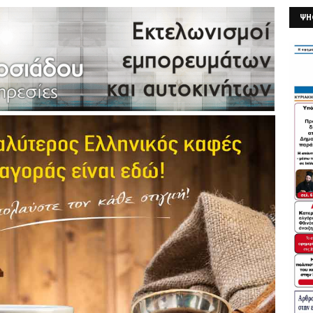
ΨΗ
26/