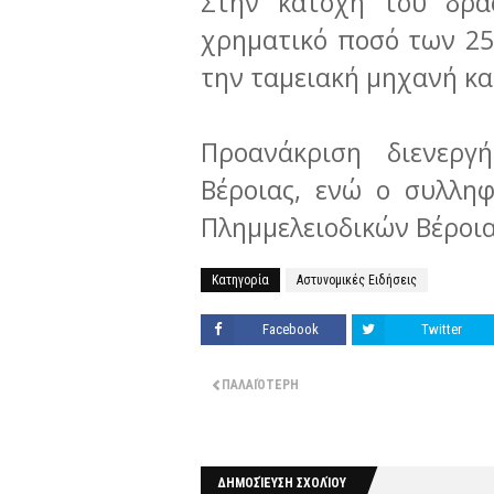
Στην κατοχή του δρά
χρηματικό ποσό των 25
την ταμειακή μηχανή κα
Προανάκριση διενερ
Βέροιας, ενώ ο συλληφ
Πλημμελειοδικών Βέροια
Κατηγορία
Αστυνομικές Ειδήσεις
Facebook
Twitter
ΠΑΛΑΙΌΤΕΡΗ
ΔΗΜΟΣΊΕΥΣΗ ΣΧΟΛΊΟΥ