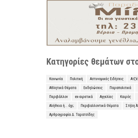
Κατηγορίες θεμάτων στο 
Κοινωνία
Πολιτική
Αστυνομικές Ειδήσεις
Ατζ
Αθλητικά Θέματα
Εκδηλώσεις
Παραπολιτικά
Περιβάλλον
ex-αιρετικά
Αγγελίες
Καιρός
Αλήθεια ή... όχι;
Περιβαλλοντικά Θέματα
Στήλη 
Αρθρογραφία Δ. Ταρατσίδης