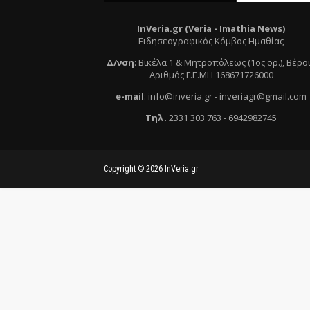
InVeria.gr (Veria -
Ι
mathia News)
Ειδησεογραφικός Κόμβος Ημαθίας
Δ/νση
:
Βικέλα 1 & Μητροπόλεως (1ος ορ.)
, Βέρο
Αριθμός Γ.Ε.ΜΗ 168671726000
e
-mail
:
info@inveria.gr
- i
nveriagr@gmail.com
Τηλ
.
2331 303 763
-
6942982745
Copyright ©
2026
InVeria.gr