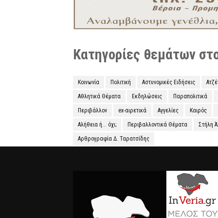
Κατηγορίες θεμάτων στο 
Κοινωνία
Πολιτική
Αστυνομικές Ειδήσεις
Ατζ
Αθλητικά Θέματα
Εκδηλώσεις
Παραπολιτικά
Περιβάλλον
ex-αιρετικά
Αγγελίες
Καιρός
Αλήθεια ή... όχι;
Περιβαλλοντικά Θέματα
Στήλη 
Αρθρογραφία Δ. Ταρατσίδης