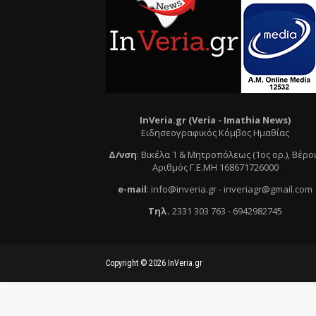
InVeria.gr (Veria -
Ι
mathia News)
Ειδησεογραφικός Κόμβος Ημαθίας
Δ/νση
:
Βικέλα 1 & Μητροπόλεως (1ος ορ.)
, Βέρο
Αριθμός Γ.Ε.ΜΗ 168671726000
e
-mail
:
info@inveria.gr
- i
nveriagr@gmail.com
Τηλ
.
2331 303 763
-
6942982745
Copyright ©
2026
InVeria.gr