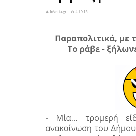
InVeria.gr
4.10.13
Παραπολιτικά, με τ
Το ράβε - ξήλων
-
Μία… τρομερή εί
ανακοίνωση του Δήμου 