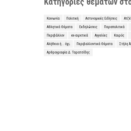
Κατηγορίες θεμάτων στο 
Κοινωνία
Πολιτική
Αστυνομικές Ειδήσεις
Ατζ
Αθλητικά Θέματα
Εκδηλώσεις
Παραπολιτικά
Περιβάλλον
ex-αιρετικά
Αγγελίες
Καιρός
Αλήθεια ή... όχι;
Περιβαλλοντικά Θέματα
Στήλη 
Αρθρογραφία Δ. Ταρατσίδης