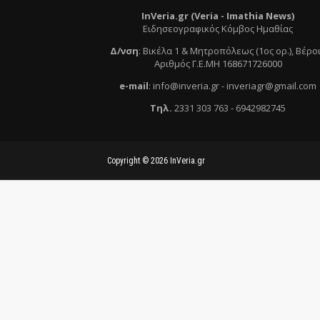
InVeria.gr (Veria -
Ι
mathia News)
Ειδησεογραφικός Κόμβος Ημαθίας
Δ/νση
:
Βικέλα 1 & Μητροπόλεως (1ος ορ.)
, Βέρο
Αριθμός Γ.Ε.ΜΗ 168671726000
e
-mail
:
info@inveria.gr
- i
nveriagr@gmail.com
Τηλ
.
2331 303 763
-
6942982745
Copyright ©
2026
InVeria.gr