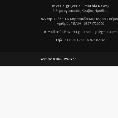
InVeria.gr (Veria -
Ι
mathia News)
Ειδησεογραφικός Κόμβος Ημαθίας
Δ/νση
:
Βικέλα 1 & Μητροπόλεως (1ος ορ.)
, Βέρο
Αριθμός Γ.Ε.ΜΗ 168671726000
e
-mail
:
info@inveria.gr
- i
nveriagr@gmail.com
Τηλ
.
2331 303 763
-
6942982745
Copyright ©
2026
InVeria.gr