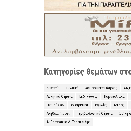
Κατηγορίες θεμάτων στο 
Κοινωνία
Πολιτική
Αστυνομικές Ειδήσεις
Ατζ
Αθλητικά Θέματα
Εκδηλώσεις
Παραπολιτικά
Περιβάλλον
ex-αιρετικά
Αγγελίες
Καιρός
Αλήθεια ή... όχι;
Περιβαλλοντικά Θέματα
Στήλη 
Αρθρογραφία Δ. Ταρατσίδης