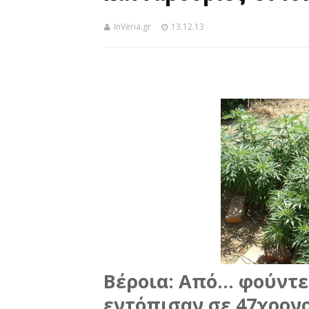
InVeria.gr
13.12.13
Βέροια: Από... φούντ
εντόπισαν σε 47χρονο