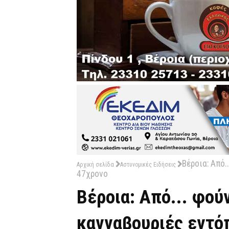
Βέροια: Από.
Αρχική σελίδα
Αστυνομικές Ειδήσεις
47χρονο
Βέροια: Από... φού
κανναβουριές εντό