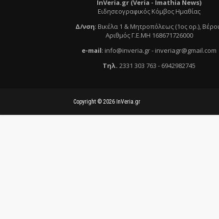
InVeria.gr (Veria -
Ι
mathia News)
Ειδησεογραφικός Κόμβος Ημαθίας
Δ/νση
:
Βικέλα 1 & Μητροπόλεως (1ος ορ.)
, Βέρο
Αριθμός Γ.Ε.ΜΗ 168671726000
e
-mail
:
info@inveria.gr
- i
nveriagr@gmail.com
Τηλ
.
2331 303 763
-
6942982745
Copyright ©
2026
InVeria.gr