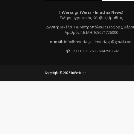
InVeria.gr (Veria -
Ι
mathia News)
Ειδησεογραφικός Κόμβος Ημαθίας
Δ/νση
:
Βικέλα 1 & Μητροπόλεως (1ος ορ.)
, Βέρο
Αριθμός Γ.Ε.ΜΗ 168671726000
e
-mail
:
info@inveria.gr
- i
nveriagr@gmail.com
Τηλ
.
2331 303 763
-
6942982745
Copyright ©
2026
InVeria.gr