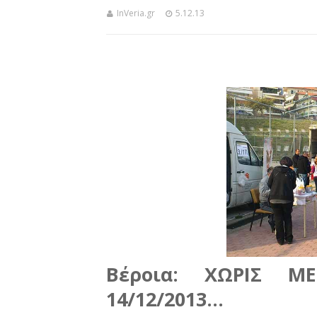
InVeria.gr
5.12.13
Βέροια: ΧΩΡΙΣ Μ
14/12/2013...