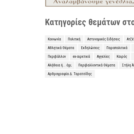
Κατηγορίες θεμάτων στο 
Κοινωνία
Πολιτική
Αστυνομικές Ειδήσεις
Ατζ
Αθλητικά Θέματα
Εκδηλώσεις
Παραπολιτικά
Περιβάλλον
ex-αιρετικά
Αγγελίες
Καιρός
Αλήθεια ή... όχι;
Περιβαλλοντικά Θέματα
Στήλη 
Αρθρογραφία Δ. Ταρατσίδης