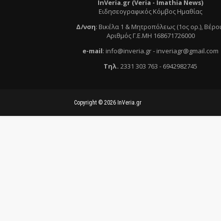
InVeria.gr (Veria -
Ι
mathia News)
Ειδησεογραφικός Κόμβος Ημαθίας
Δ/νση
:
Βικέλα 1 & Μητροπόλεως (1ος ορ.)
, Βέρο
Αριθμός Γ.Ε.ΜΗ 168671726000
e
-mail
:
info@inveria.gr
- i
nveriagr@gmail.com
Τηλ
.
2331 303 763
-
6942982745
Copyright ©
2026
InVeria.gr