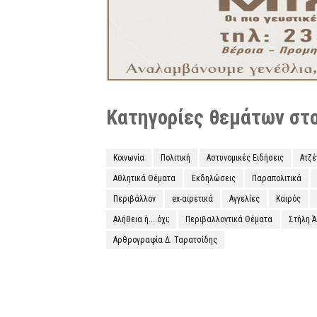
Κατηγορίες θεμάτων στο 
Κοινωνία
Πολιτική
Αστυνομικές Ειδήσεις
Ατζ
Αθλητικά Θέματα
Εκδηλώσεις
Παραπολιτικά
Περιβάλλον
ex-αιρετικά
Αγγελίες
Καιρός
Αλήθεια ή... όχι;
Περιβαλλοντικά Θέματα
Στήλη 
Αρθρογραφία Δ. Ταρατσίδης