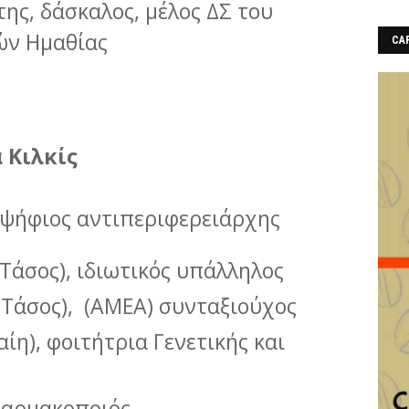
ης, δάσκαλος, μέλος ΔΣ του
ών Ημαθίας
CAF
 Κιλκίς
οψήφιος αντιπεριφερειάρχης
Τάσος), ιδιωτικός υπάλληλος
(Τάσος), (ΑΜΕΑ) συνταξιούχος
ίη), φοιτήτρια Γενετικής και
φαρμακοποιός