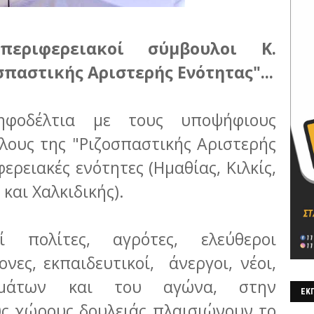
ριφερειακοί σύμβουλοι Κ.
παστικής Αριστερής Ενότητας"...
ηφοδέλτια με τους υποψήφιους
λους της "Ριζοσπαστικής Αριστερής
φερειακές ενότητες (Ημαθίας, Κιλκίς,
και Χαλκιδικής).
ί πολίτες, αγρότες, ελεύθεροι
ονες, εκπαιδευτικοί, άνεργοι, νέοι,
ημάτων και του αγώνα, στην
ΕΚΠ
υς χώρους δουλειάς πλαισιώνουν το