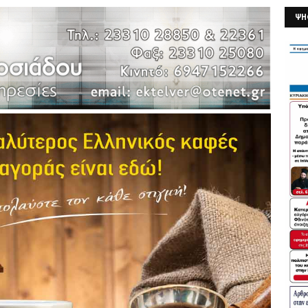
ΨΗ
26/