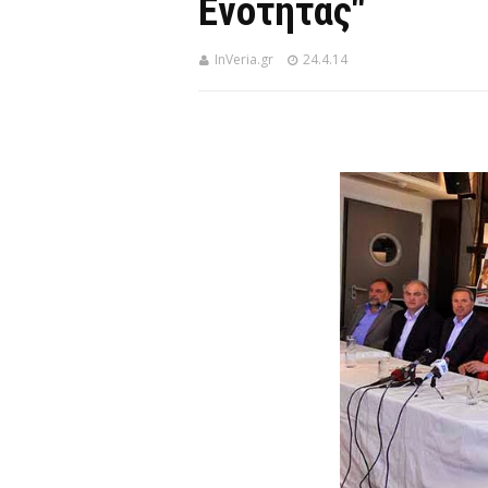
Ενότητας"
InVeria.gr
24.4.14