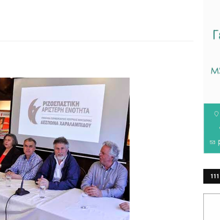
111
ΕΡ