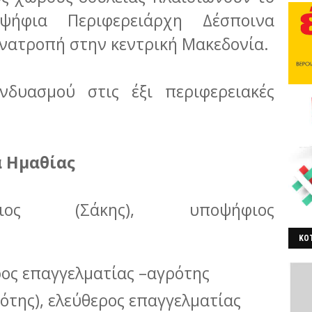
ήφια Περιφερειάρχη Δέσποινα
νατροπή στην κεντρική Μακεδονία.
δυασμού στις έξι περιφερειακές
α Ημαθίας
σιος (Σάκης), υποψήφιος
ΚΟΤ
ΒΕ
ρος επαγγελματίας –αγρότης
ότης), ελεύθερος επαγγελματίας