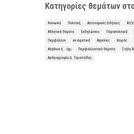
Κατηγορίες θεμάτων στο 
Κοινωνία
Πολιτική
Αστυνομικές Ειδήσεις
Ατζ
Αθλητικά Θέματα
Εκδηλώσεις
Παραπολιτικά
Περιβάλλον
ex-αιρετικά
Αγγελίες
Καιρός
Αλήθεια ή... όχι;
Περιβαλλοντικά Θέματα
Στήλη 
Αρθρογραφία Δ. Ταρατσίδης