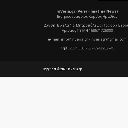
InVeria.gr (Veria -
Ι
mathia News)
Ειδησεογραφικός Κόμβος Ημαθίας
Δ/νση
:
Βικέλα 1 & Μητροπόλεως (1ος ορ.)
, Βέρο
Αριθμός Γ.Ε.ΜΗ 168671726000
e
-mail
:
info@inveria.gr
- i
nveriagr@gmail.com
Τηλ
.
2331 303 763
-
6942982745
Copyright ©
2026
InVeria.gr