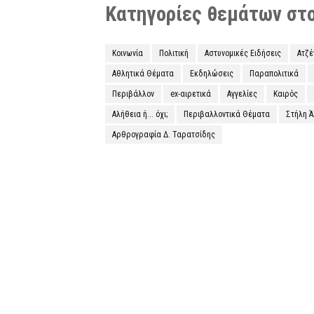
Κατηγορίες θεμάτων στο 
Κοινωνία
Πολιτική
Αστυνομικές Ειδήσεις
Ατζ
Αθλητικά Θέματα
Εκδηλώσεις
Παραπολιτικά
Περιβάλλον
ex-αιρετικά
Αγγελίες
Καιρός
Αλήθεια ή... όχι;
Περιβαλλοντικά Θέματα
Στήλη 
Αρθρογραφία Δ. Ταρατσίδης