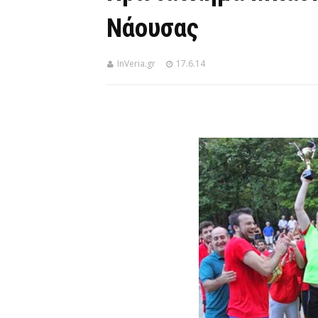
Νάουσας
InVeria.gr
17.6.14