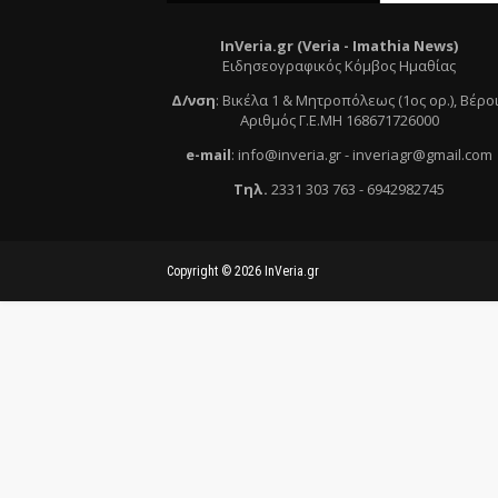
InVeria.gr (Veria -
Ι
mathia News)
Ειδησεογραφικός Κόμβος Ημαθίας
Δ/νση
:
Βικέλα 1 & Μητροπόλεως (1ος ορ.)
, Βέρο
Αριθμός Γ.Ε.ΜΗ 168671726000
e
-mail
:
info@inveria.gr
- i
nveriagr@gmail.com
Τηλ
.
2331 303 763
-
6942982745
Copyright ©
2026
InVeria.gr