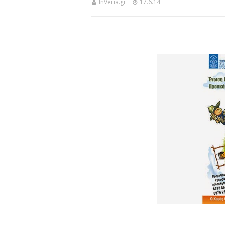
InVeria.gr
17.6.14