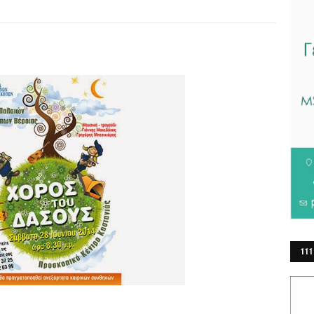
111
ΕΡ