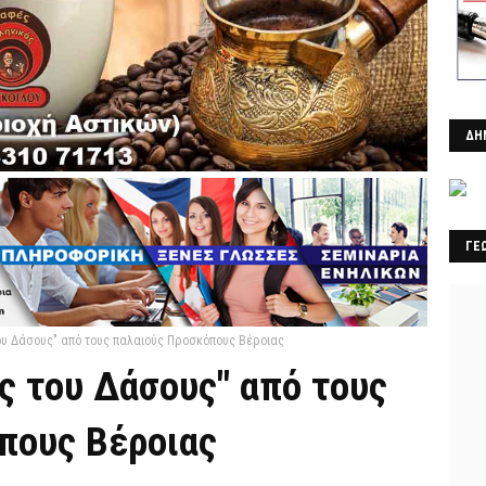
ΔΗ
ΓΕ
του Δάσους" από τους παλαιούς Προσκόπους Βέροιας
ός του Δάσους" από τους
πους Βέροιας