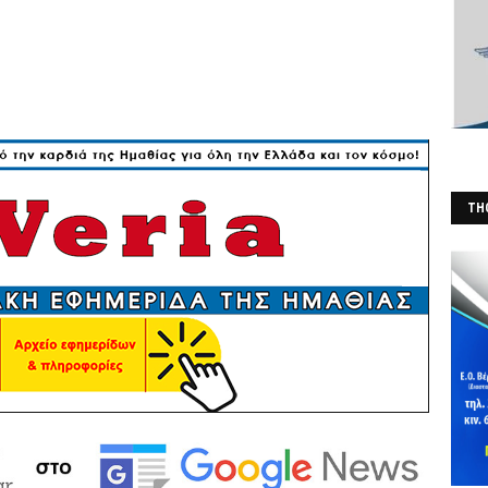
THO
(Φ