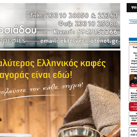
ΨΗ
26/