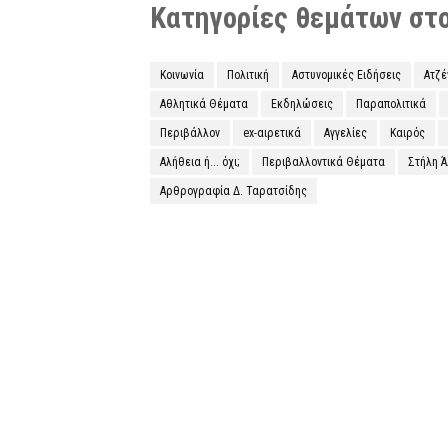
Κατηγορίες θεμάτων στο 
Κοινωνία
Πολιτική
Αστυνομικές Ειδήσεις
Ατζ
Αθλητικά Θέματα
Εκδηλώσεις
Παραπολιτικά
Περιβάλλον
ex-αιρετικά
Αγγελίες
Καιρός
Αλήθεια ή... όχι;
Περιβαλλοντικά Θέματα
Στήλη 
Αρθρογραφία Δ. Ταρατσίδης