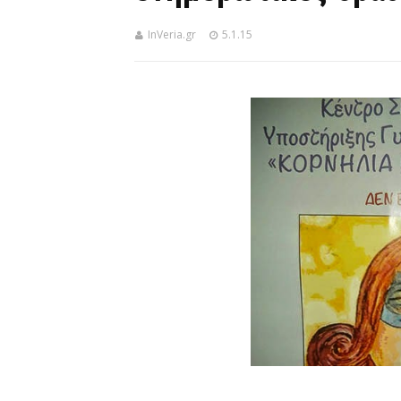
InVeria.gr
5.1.15