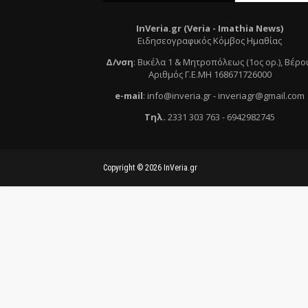
InVeria.gr (Veria -
Ι
mathia News)
Ειδησεογραφικός Κόμβος Ημαθίας
Δ/νση
:
Βικέλα 1 & Μητροπόλεως (1ος ορ.)
, Βέρο
Αριθμός Γ.Ε.ΜΗ 168671726000
e
-mail
:
info@inveria.gr
- i
nveriagr@gmail.com
Τηλ
.
2331 303 763
-
6942982745
Copyright ©
2026
InVeria.gr