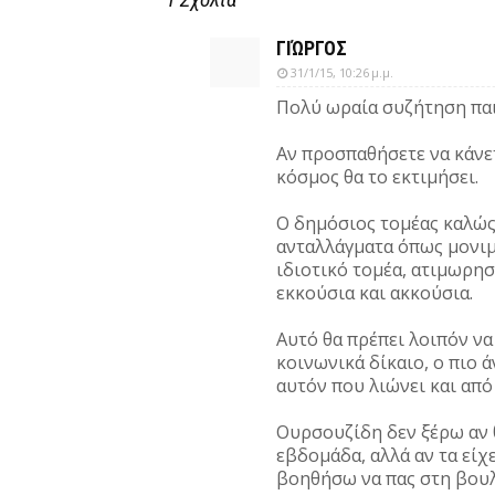
ΓΙΏΡΓΟΣ
31/1/15, 10:26 μ.μ.
Πολύ ωραία συζήτηση παιδ
Αν προσπαθήσετε να κάνετ
κόσμος θα το εκτιμήσει.
Ο δημόσιος τομέας καλώς
ανταλλάγματα όπως μονιμ
ιδιοτικό τομέα, ατιμωρησ
εκκούσια και ακκούσια.
Αυτό θα πρέπει λοιπόν να
κοινωνικά δίκαιο, ο πιο ά
αυτόν που λιώνει και από
Ουρσουζίδη δεν ξέρω αν 
εβδομάδα, αλλά αν τα είχε
βοηθήσω να πας στη βουλή