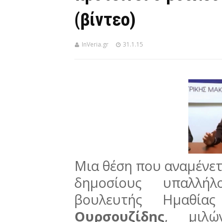
(βίντεο)
InVeria.gr
31.1.15
Μια θέση που αναμένετ
δημοσίους υπαλλή
βουλευτής Ημαθί
Ουρσουζίδης
, μιλώ