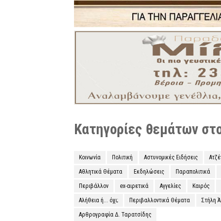
Κατηγορίες θεμάτων στο 
Κοινωνία
Πολιτική
Αστυνομικές Ειδήσεις
Ατζ
Αθλητικά Θέματα
Εκδηλώσεις
Παραπολιτικά
Περιβάλλον
ex-αιρετικά
Αγγελίες
Καιρός
Αλήθεια ή... όχι;
Περιβαλλοντικά Θέματα
Στήλη 
Αρθρογραφία Δ. Ταρατσίδης