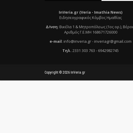
InVeria.gr (Veria -
Ι
mathia News)
Ειδησεογραφικός Κόμβος Ημαθίας
Δ/νση
:
Βικέλα 1 & Μητροπόλεως (1ος ορ.)
, Βέρο
Αριθμός Γ.Ε.ΜΗ 168671726000
e
-mail
:
info@inveria.gr
- i
nveriagr@gmail.com
Τηλ
.
2331 303 763
-
6942982745
Copyright ©
2026
InVeria.gr