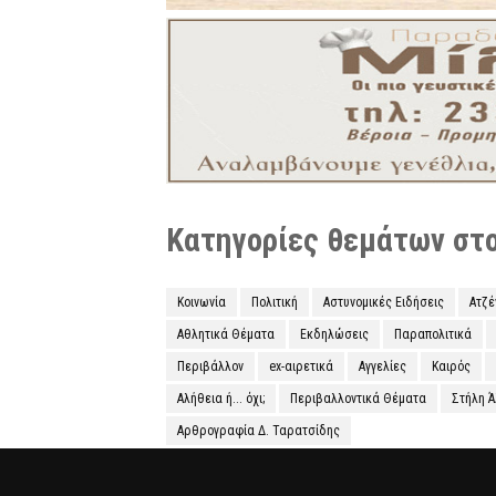
Κατηγορίες θεμάτων στο 
Κοινωνία
Πολιτική
Αστυνομικές Ειδήσεις
Ατζ
Αθλητικά Θέματα
Εκδηλώσεις
Παραπολιτικά
Περιβάλλον
ex-αιρετικά
Αγγελίες
Καιρός
Αλήθεια ή... όχι;
Περιβαλλοντικά Θέματα
Στήλη 
Αρθρογραφία Δ. Ταρατσίδης