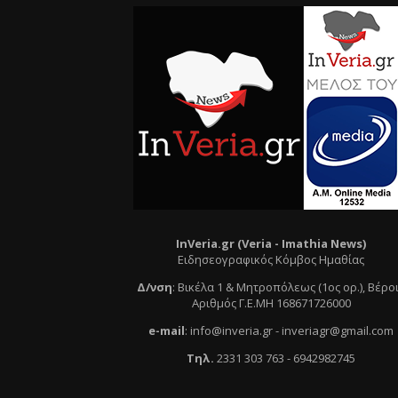
InVeria.gr (Veria -
Ι
mathia News)
Ειδησεογραφικός Κόμβος Ημαθίας
Δ/νση
:
Βικέλα 1 & Μητροπόλεως (1ος ορ.)
, Βέρο
Αριθμός Γ.Ε.ΜΗ 168671726000
e
-mail
:
info@inveria.gr
- i
nveriagr@gmail.com
Τηλ
.
2331 303 763
-
6942982745