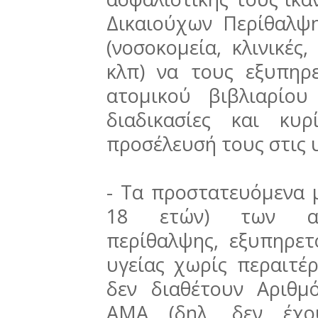
Δικαιούχων Περίθαλψη
(νοσοκομεία, κλινικές,
κλπ) να τους εξυπηρ
ατομικού βιβλιαρίου
διαδικασίες και κυ
προσέλευσή τους στις 
- Τα προστατευόμενα μ
18 ετών) των ασφ
περίθαλψης, εξυπηρε
υγείας χωρίς περαιτέρ
δεν διαθέτουν Αριθ
ΑΜΑ (δηλ. δεν έχου