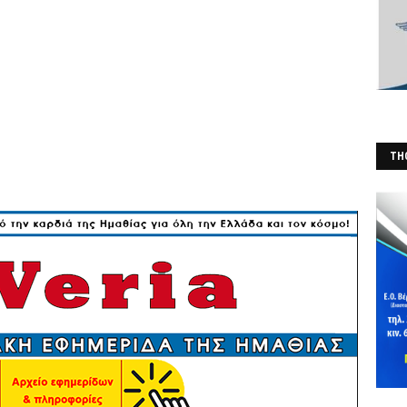
THO
(Φ