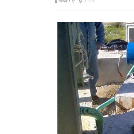
InVeria.gr
26.3.15