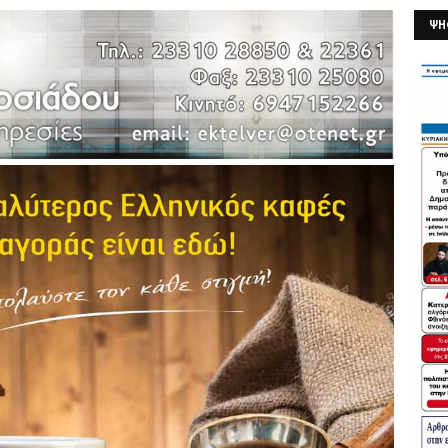
ΨΗ
26/