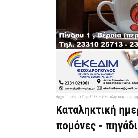
Αρχική σελίδα
Περιβάλλον
Καταληκτική ημερομην
Καταληκτική ημερ
πομόνες - πηγάδι