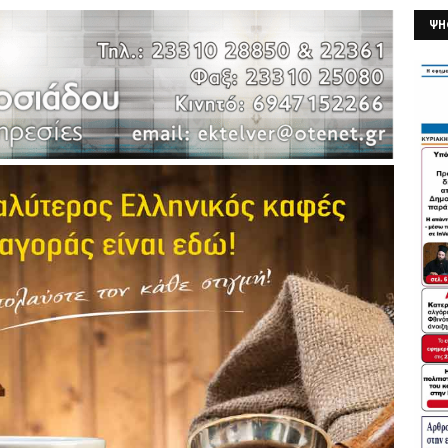
ΨΗ
26/