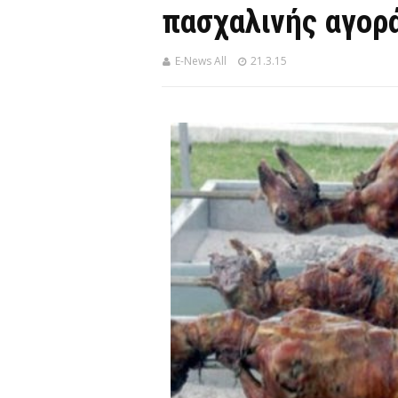
πασχαλινής αγορ
E-News All
21.3.15