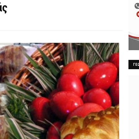
άς
ΓΕ