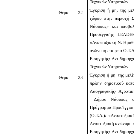
Τεχνικών Υπηρεσιών
Έγκριση ή μη, της μελ
Θέμα
22
χώρου στην περιοχή 
Νάουσας» και υποβολ
Προσέγγισης  LEADER 
«Αναπτυξιακή Ν. Ημαθ
ανώνυμη εταιρεία Ο.Τ.
Εισηγητής: Αντιδήμαρ
Τεχνικών Υπηρεσιών
Έγκριση ή μη, της μελέ
Θέμα
23
πρώην δημοτικού κατα
Λαογραφικής- Αγροτικ
 Δήμου Νάουσας κα
Πρόγραμμα Προσέγγιση
(Ο.Τ.Δ.): «Αναπτυξια
Αναπτυξιακή ανώνυμη ε
Εισηγητής: Αντιδήμαρ