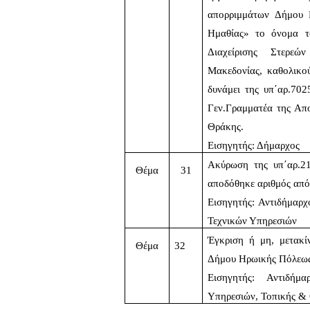
απορριμμάτων Δήμου Ν
Ημαθίας» το όνομα τ
Διαχείρισης Στερε
Μακεδονίας, καθολικο
δυνάμει της υπ΄αρ.70
Γεν.Γραμματέα της Απ
Θράκης.
Εισηγητής: Δήμαρχος 
Ακύρωση της υπ΄αρ.21
Θέμα
31
αποδόθηκε αριθμός απ
Εισηγητής: Αντιδήμαρ
Τεχνικών Υπηρεσιών 
Έγκριση ή μη, μετακί
Θέμα
32
Δήμου Ηρωικής Πόλεως 
Εισηγητής: Αντιδήμ
Υπηρεσιών, Τοπικής &