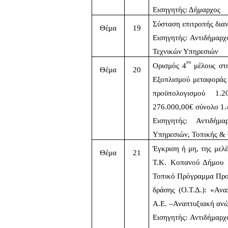
Εισηγητής: Δήμαρχος  
Σύσταση επιτροπής δια
Θέμα
19
Εισηγητής: Αντιδήμαρ
Τεχνικών Υπηρεσιών
ου
Ορισμός 4
 μέλους στ
Θέμα
20
Εξοπλισμού μεταφοράς
προϋπολογισμού 1.
276.000,00€ σύνολο 1.
Εισηγητής: Αντιδήμ
Υπηρεσιών, Τοπικής &
Έγκριση ή μη, της μελέ
Θέμα
21
Τ.Κ. Κοπανού Δήμου 
Τοπικό Πρόγραμμα Προ
δράσης (Ο.Τ.Δ.): «Αν
Α.Ε. –Αναπτυξιακή ανώ
Εισηγητής: Αντιδήμαρ