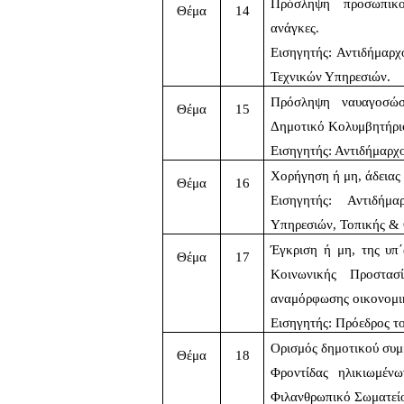
Πρόσληψη προσωπικού
Θέμα
14
ανάγκες.
Εισηγητής: Αντιδήμαρ
Τεχνικών Υπηρεσιών.
Πρόσληψη ναυαγοσώστ
Θέμα
15
Δημοτικό Κολυμβητήριο
Εισηγητής: Αντιδήμαρχο
Χορήγηση ή μη, άδειας
Θέμα
16
Εισηγητής: Αντιδήμ
Υπηρεσιών, Τοπικής &
Έγκριση ή μη, της υπ΄
Θέμα
17
Κοινωνικής Προστα
αναμόρφωσης οικονομικ
Εισηγητής: Πρόεδρος το
Ορισμός δημοτικού συμβ
Θέμα
18
Φροντίδας ηλικιωμέν
Φιλανθρωπικό Σωματεί