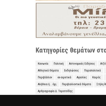
Κατηγορίες θεμάτων στο 
Κοινωνία
Πολιτική
Αστυνομικές Ειδήσεις
Ατζ
Αθλητικά Θέματα
Εκδηλώσεις
Παραπολιτικά
Περιβάλλον
ex-αιρετικά
Αγγελίες
Καιρός
Αλήθεια ή... όχι;
Περιβαλλοντικά Θέματα
Στήλη 
Αρθρογραφία Δ. Ταρατσίδης