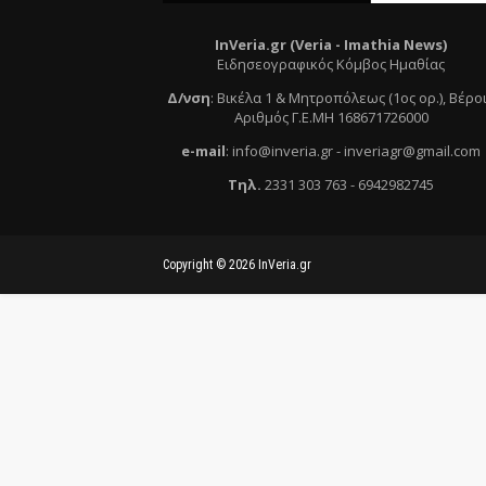
InVeria.gr (Veria -
Ι
mathia News)
Ειδησεογραφικός Κόμβος Ημαθίας
Δ/νση
:
Βικέλα 1 & Μητροπόλεως (1ος ορ.)
, Βέρο
Αριθμός Γ.Ε.ΜΗ 168671726000
e
-mail
:
info@inveria.gr
- i
nveriagr@gmail.com
Τηλ
.
2331 303 763
-
6942982745
Copyright ©
2026
InVeria.gr