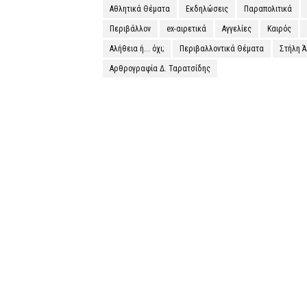
Αθλητικά Θέματα
Εκδηλώσεις
Παραπολιτικά
Περιβάλλον
ex-αιρετικά
Αγγελίες
Καιρός
Αλήθεια ή... όχι;
Περιβαλλοντικά Θέματα
Στήλη 
Αρθρογραφία Δ. Ταρατσίδης