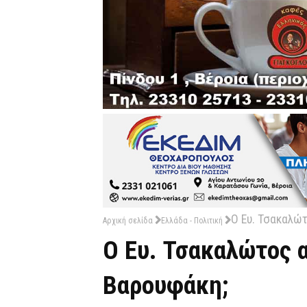
Ο Ευ. Τσακαλώτ
Αρχική σελίδα
Ελλάδα - Πολιτική
Ο Ευ. Τσακαλώτος α
Βαρουφάκη;