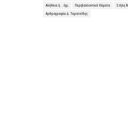
Αλήθεια ή... όχι;
Περιβαλλοντικά Θέματα
Στήλη 
Αρθρογραφία Δ. Ταρατσίδης