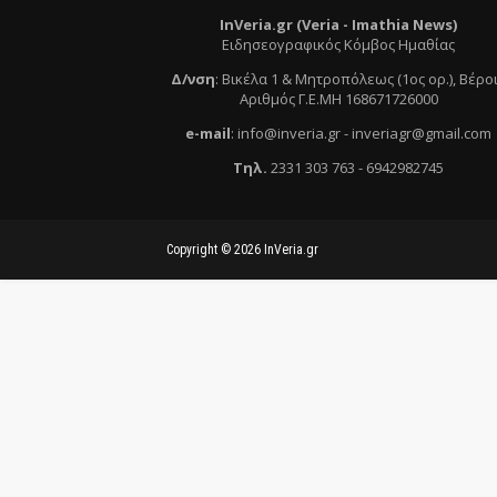
InVeria.gr (Veria -
Ι
mathia News)
Ειδησεογραφικός Κόμβος Ημαθίας
Δ/νση
:
Βικέλα 1 & Μητροπόλεως (1ος ορ.)
, Βέρο
Αριθμός Γ.Ε.ΜΗ 168671726000
e
-mail
:
info@inveria.gr
- i
nveriagr@gmail.com
Τηλ
.
2331 303 763
-
6942982745
Copyright ©
2026
InVeria.gr