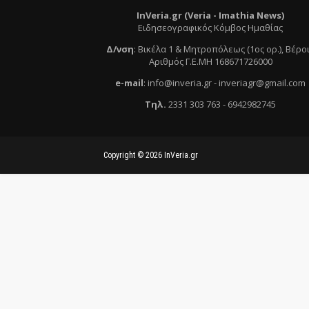
InVeria.gr (Veria -
Ι
mathia News)
Ειδησεογραφικός Κόμβος Ημαθίας
Δ/νση
:
Βικέλα 1 & Μητροπόλεως (1ος ορ.)
, Βέρο
Αριθμός Γ.Ε.ΜΗ 168671726000
e
-mail
:
info@inveria.gr
- i
nveriagr@gmail.com
Τηλ
.
2331 303 763
-
6942982745
Copyright ©
2026
InVeria.gr