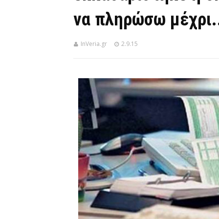
να πληρώσω μέχρι..
InVeria.gr
2.9.15