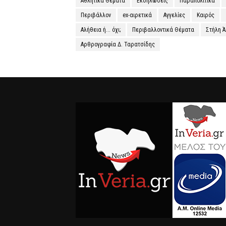
Αθλητικά Θέματα
Εκδηλώσεις
Παραπολιτικά
Περιβάλλον
ex-αιρετικά
Αγγελίες
Καιρός
Αλήθεια ή... όχι;
Περιβαλλοντικά Θέματα
Στήλη 
Αρθρογραφία Δ. Ταρατσίδης