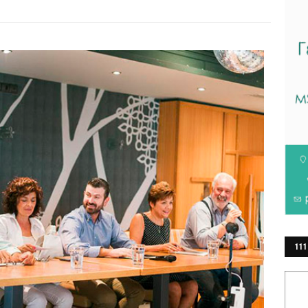
111
ΕΡ