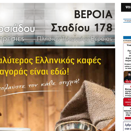
ΨΗ
26/