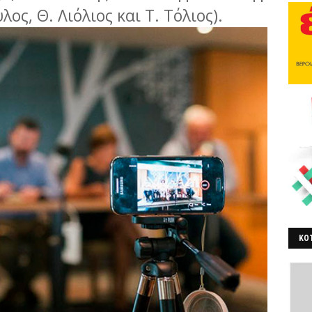
ς, Θ. Λιόλιος και Τ. Τόλιος).
ΚΟΤ
ΒΕ