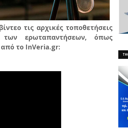
ίντεο τις αρχικές τοποθετήσεις
α των ερωταπαντήσεων, όπως
πό το InVeria.gr:
THO
(Φ