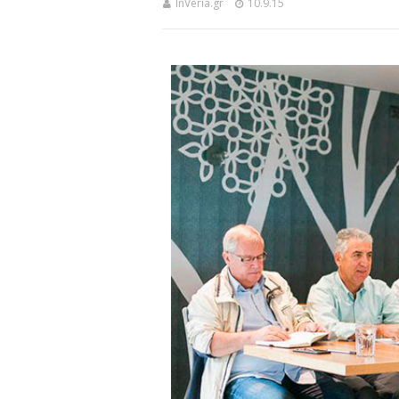
InVeria.gr
10.9.15