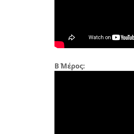
Β΄ Μέρος: