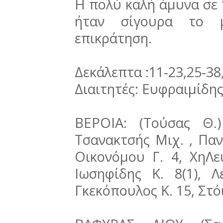
Η πολύ καλή άμυνα σε 
ήταν σίγουρα το μ
επικράτηση.
Δεκάλεπτα :11-23,25-38
Διαιτητές: Ευφραιμίδη
ΒΕΡΟΙΑ: (Τούσας Θ.
Τσανακτσής Μιχ. , Παντ
Οικονόμου Γ. 4, ΧηΛευ
Ιωσηφίδης Κ. 8(1), Λ
Γκεκόπουλος Κ. 15, Στόι