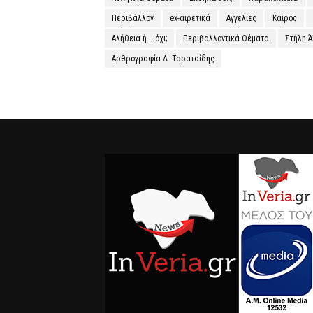
Περιβάλλον
ex-αιρετικά
Αγγελίες
Καιρός
Αλήθεια ή... όχι;
Περιβαλλοντικά Θέματα
Στήλη 
Αρθρογραφία Δ. Ταρατσίδης