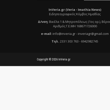
InVeria.gr (Veria -
Ι
mathia News)
Ειδησεογραφικός Κόμβος Ημαθίας
Δ/νση
:
Βικέλα 1 & Μητροπόλεως (1ος ορ.)
, Βέρο
Αριθμός Γ.Ε.ΜΗ 168671726000
e
-mail
:
info@inveria.gr
- i
nveriagr@gmail.com
Τηλ
.
2331 303 763
-
6942982745
Copyright ©
2026
InVeria.gr