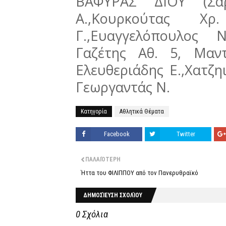
ΒΑΦΥΡΑΣ ΔΙΟΥ (Σαρ
Α.,Κουρκούτας Χρ
Γ.,Ευαγγελόπουλος Ν
Γαζέτης Αθ. 5, Μαντ
Ελευθεριάδης Ε.,Χατζηι
Γεωργαντάς Ν.
Κατηγορία
Αθλητικά Θέματα
Facebook
Twitter
ΠΑΛΑΙΌΤΕΡΗ
Ήττα του ΦΙΛΙΠΠΟΥ από τον Πανερυθραϊκό
ΔΗΜΟΣΊΕΥΣΗ ΣΧΟΛΊΟΥ
0 Σχόλια