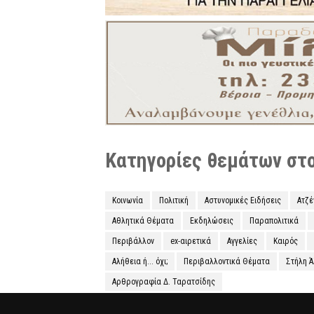
Κατηγορίες θεμάτων στο 
Κοινωνία
Πολιτική
Αστυνομικές Ειδήσεις
Ατζ
Αθλητικά Θέματα
Εκδηλώσεις
Παραπολιτικά
Περιβάλλον
ex-αιρετικά
Αγγελίες
Καιρός
Αλήθεια ή... όχι;
Περιβαλλοντικά Θέματα
Στήλη 
Αρθρογραφία Δ. Ταρατσίδης