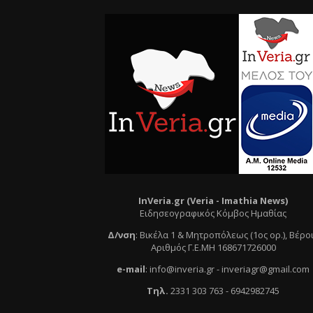
InVeria.gr (Veria -
Ι
mathia News)
Ειδησεογραφικός Κόμβος Ημαθίας
Δ/νση
:
Βικέλα 1 & Μητροπόλεως (1ος ορ.)
, Βέρο
Αριθμός Γ.Ε.ΜΗ 168671726000
e
-mail
:
info@inveria.gr
- i
nveriagr@gmail.com
Τηλ
.
2331 303 763
-
6942982745