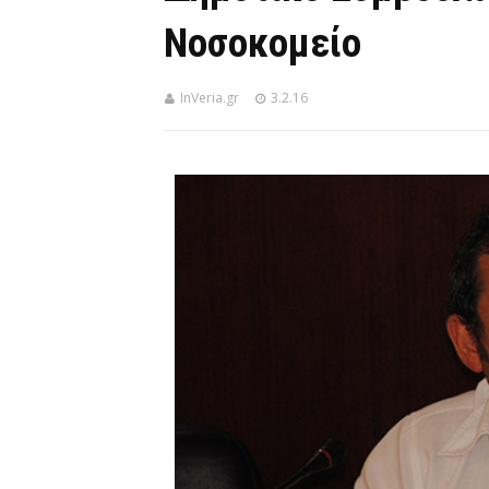
Νοσοκομείο
InVeria.gr
3.2.16