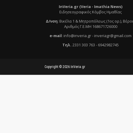
InVeria.gr (Veria -
Ι
mathia News)
Ειδησεογραφικός Κόμβος Ημαθίας
Δ/νση
:
Βικέλα 1 & Μητροπόλεως (1ος ορ.)
, Βέρο
Αριθμός Γ.Ε.ΜΗ 168671726000
e
-mail
:
info@inveria.gr
- i
nveriagr@gmail.com
Τηλ
.
2331 303 763
-
6942982745
Copyright ©
2026
InVeria.gr