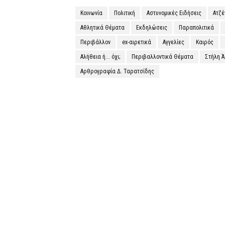
Κοινωνία
Πολιτική
Αστυνομικές Ειδήσεις
Ατζ
Αθλητικά Θέματα
Εκδηλώσεις
Παραπολιτικά
Περιβάλλον
ex-αιρετικά
Αγγελίες
Καιρός
Αλήθεια ή... όχι;
Περιβαλλοντικά Θέματα
Στήλη 
Αρθρογραφία Δ. Ταρατσίδης