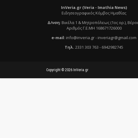
InVeria.gr (Veria -
Ι
mathia News)
Ειδησεογραφικός Κόμβος Ημαθίας
Δ/νση
:
Βικέλα 1 & Μητροπόλεως (1ος ορ.)
, Βέρο
Αριθμός Γ.Ε.ΜΗ 168671726000
e
-mail
:
info@inveria.gr
- i
nveriagr@gmail.com
Τηλ
.
2331 303 763
-
6942982745
Copyright ©
2026
InVeria.gr