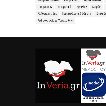
Περιβάλλον
ex-αιρετικά
Αγγελίες
Καιρός
Αλήθεια ή... όχι;
Περιβαλλοντικά Θέματα
Στήλη 
Αρθρογραφία Δ. Ταρατσίδης