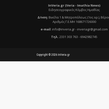
InVeria.gr (Veria -
Ι
mathia News)
Ειδησεογραφικός Κόμβος Ημαθίας
Δ/νση
:
Βικέλα 1 & Μητροπόλεως (1ος ορ.)
, Βέρο
Αριθμός Γ.Ε.ΜΗ 168671726000
e
-mail
:
info@inveria.gr
- i
nveriagr@gmail.com
Τηλ
.
2331 303 763
-
6942982745
Copyright ©
2026
InVeria.gr