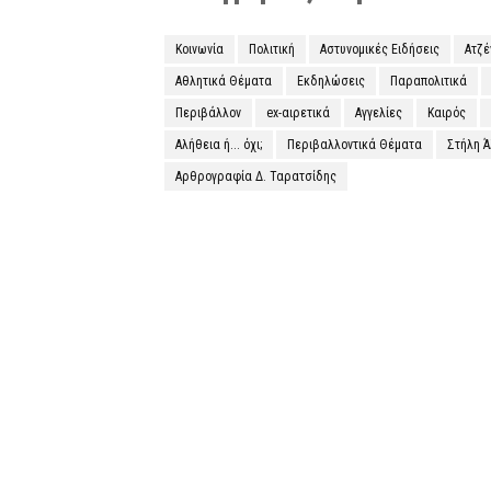
Κοινωνία
Πολιτική
Αστυνομικές Ειδήσεις
Ατζ
Αθλητικά Θέματα
Εκδηλώσεις
Παραπολιτικά
Περιβάλλον
ex-αιρετικά
Αγγελίες
Καιρός
Αλήθεια ή... όχι;
Περιβαλλοντικά Θέματα
Στήλη 
Αρθρογραφία Δ. Ταρατσίδης