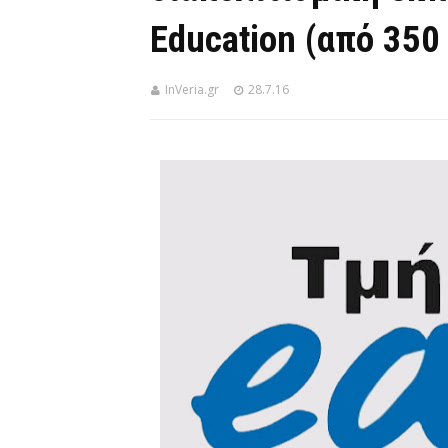
Education (από 350
InVeria.gr
28.7.16