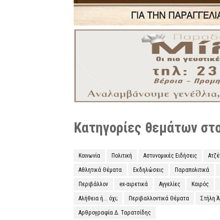
Κατηγορίες θεμάτων στο 
Κοινωνία
Πολιτική
Αστυνομικές Ειδήσεις
Ατζ
Αθλητικά Θέματα
Εκδηλώσεις
Παραπολιτικά
Περιβάλλον
ex-αιρετικά
Αγγελίες
Καιρός
Αλήθεια ή... όχι;
Περιβαλλοντικά Θέματα
Στήλη 
Αρθρογραφία Δ. Ταρατσίδης