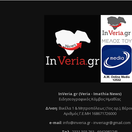
InVeria.gr (Veria -
Ι
mathia News)
Ειδησεογραφικός Κόμβος Ημαθίας
Δ/νση
:
Βικέλα 1 & Μητροπόλεως (1ος ορ.)
, Βέρο
Αριθμός Γ.Ε.ΜΗ 168671726000
e
-mail
:
info@inveria.gr
- i
nveriagr@gmail.com
Τηλ
.
2331 303 763
-
6942982745