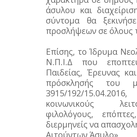
άσυλου και διαχείρι
σύντομα θα ξεκινήσ
προσλήψεων σε όλους 
Επίσης, το Ίδρυμα Νεο
Ν.Π.Ι.Δ που εποπτ
Παιδείας, Έρευνας κα
πρόσκλησής του μ
3915/192/15.04.20
κοινωνικούς λειτ
φιλολόγους, επόπτες
διερμηνείς να απασχολ
Αιτούντων Άσυλο».