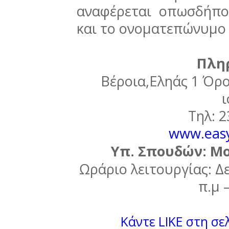
αναφέρεται οπωσδήπο
και το ονοματεπώνυμο 
Πλη
Βέροια,Εληάς 1 Όρο
ι
Τηλ: 2
www.easy
Υπ. Σπουδών: Μο
Ωράριο λειτουργίας: Δ
π.μ 
Κάντε LIKE στη σελ