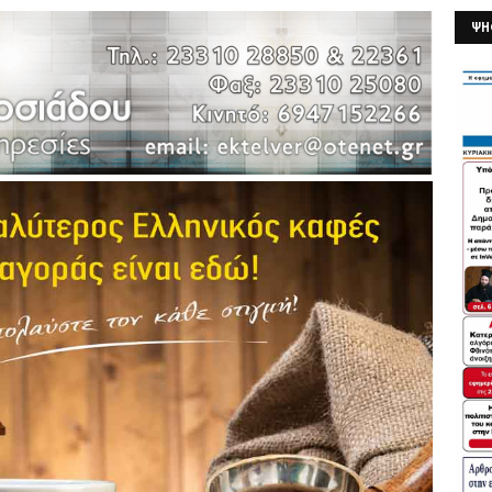
ΨΗ
26/