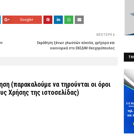
Google+
ΝΕΌΤΕΡΗ
ών
Εκμάθηση ξένων γλωσσών εύκολα, γρήγορα και
οικονομικά στο ΕΚΕΔΙΜ Θεοχαρόπουλος
THO
(Φ
τηση (παρακαλούμε να τηρούνται οι όροι
υς Χρήσης
της ιστοσελίδας)