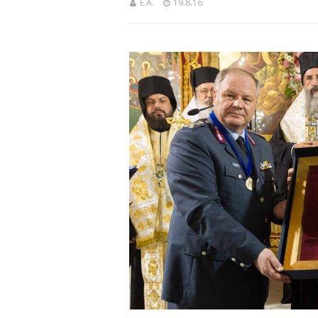
Ε.Α.
19.8.16