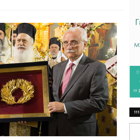
111
ΕΡ