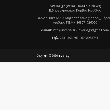
InVeria.gr (Veria -
Ι
mathia News)
Ειδησεογραφικός Κόμβος Ημαθίας
Δ/νση
:
Βικέλα 1 & Μητροπόλεως (1ος ορ.)
, Βέρο
Αριθμός Γ.Ε.ΜΗ 168671726000
e
-mail
:
info@inveria.gr
- i
nveriagr@gmail.com
Τηλ
.
2331 303 763
-
6942982745
Copyright ©
2026
InVeria.gr