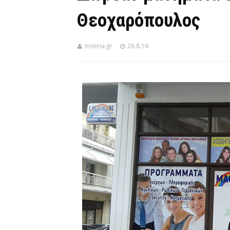
Θεοχαρόπουλος
InVeria.gr
26.8.16