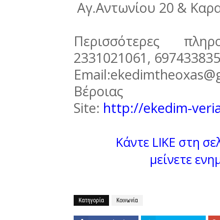
Αγ.Αντωνίου 20 & Καρ
Περισσότερες πλη
2331021061, 697433835
Email:ekedimtheoxa
Βέροιας
Site:
http://ekedim-veria
Κάντε LIKE στη σελ
μείνετε ενη
Κατηγορία
Κοινωνία