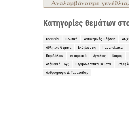
Κατηγορίες θεμάτων στο 
Κοινωνία
Πολιτική
Αστυνομικές Ειδήσεις
Ατζ
Αθλητικά Θέματα
Εκδηλώσεις
Παραπολιτικά
Περιβάλλον
ex-αιρετικά
Αγγελίες
Καιρός
Αλήθεια ή... όχι;
Περιβαλλοντικά Θέματα
Στήλη 
Αρθρογραφία Δ. Ταρατσίδης